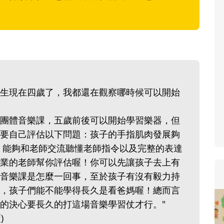
寶貝即將上小學，信誼集結國小老師
和教育專家的建議，從孩子的學習、
生活及團體適應等預備能力做起，幫
助您陪伴孩子做好入學準備，還有國
小教導主任帶爸媽提前了解小一校園
生活與課業學習，無痛銜接上小學。
生現在四歲了，我都還在觀察哪時候可以開始
團體音樂課，五歲前後可以開始學習樂器，但
要自己評估以下問題：孩子的手指肌肉發展夠
？能夠和老師交流聽懂老師指令以及完整的表達
業的老師幫你評估喔！你可以先讓孩子去上有
音樂課是怎麼一回事，至於孩子有沒有毅力持
，孩子們能不能學得長久是看爸媽喔！總而言
的決心要長久的打這場音樂學習仗才行。"
)