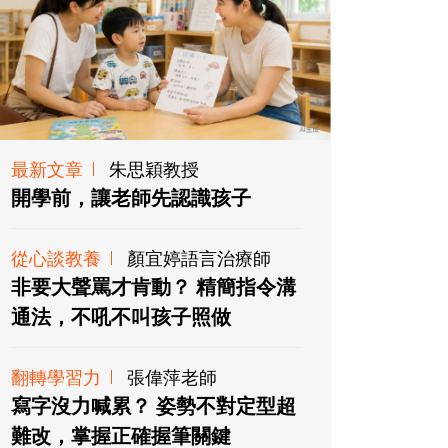
最新文章
朱思穎教授
開學前，讓老師先認識孩子
從心談教養
顏宜婷語言治療師
非要大聲罵才肯動？ 精簡指令溝
通法，不吼不叫孩子照做
翻轉學習力
張偉萍老師
寫字沒力喊累？ 姿勢不對定型超
難改，掌握正確握筆關鍵