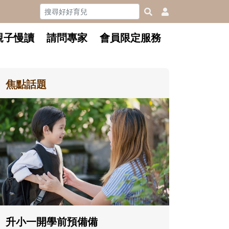
親子慢讀
請問專家
會員限定服務
焦點話題
和孩子一起長大的那個男人│讀
懂父親的不同模樣
沒有人天生就擅長當爸爸！男人總是
在一次次「前所未有」的體驗中，跟
著孩子一起長大。從給予安全感的肢
體遊戲，到獨立自主、角色認同及解
決問題的能力養成。爸爸正嘗試用不