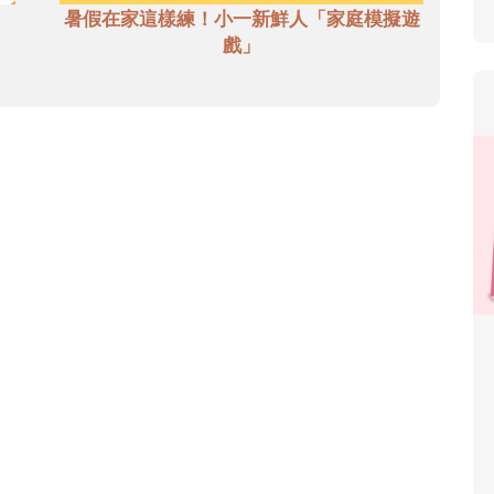
暑假在家這樣練！小一新鮮人「家庭模擬遊
戲」