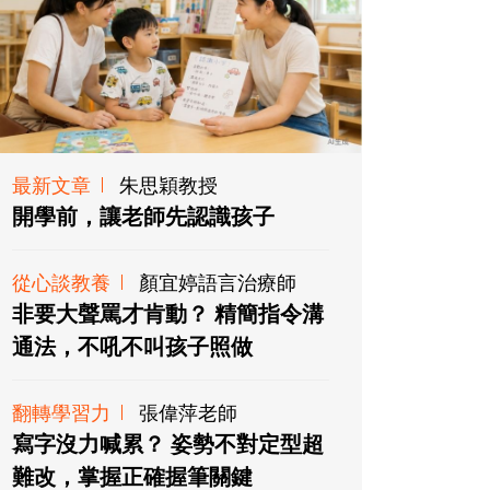
最新文章
朱思穎教授
開學前，讓老師先認識孩子
從心談教養
顏宜婷語言治療師
非要大聲罵才肯動？ 精簡指令溝
通法，不吼不叫孩子照做
翻轉學習力
張偉萍老師
寫字沒力喊累？ 姿勢不對定型超
難改，掌握正確握筆關鍵