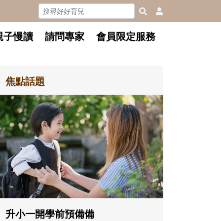
親子慢讀
請問專家
會員限定服務
焦點話題
和孩子一起長大的那個男人│讀
懂父親的不同模樣
沒有人天生就擅長當爸爸！男人總是
在一次次「前所未有」的體驗中，跟
著孩子一起長大。從給予安全感的肢
體遊戲，到獨立自主、角色認同及解
決問題的能力養成。爸爸正嘗試用不