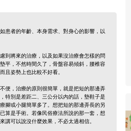
寶貝即將上小學，信誼集結國小老師
和教育專家的建議，從孩子的學習、
生活及團體適應等預備能力做起，幫
如患者的年齡、本身需求、對身心的影響，以
助您陪伴孩子做好入學準備，還有國
小教導主任帶爸媽提前了解小一校園
生活與課業學習，無痛銜接上小學。
慮到將來的治療，以及如果沒治療會怎樣的問
墊平，不然時間久了，骨盤容易傾斜，腰椎容
而且姿勢上也比較不好看。
不便，治療的原則很簡單，就是把短的那邊弄
，特別是差距二、三公分以內的話，墊鞋子是
療腳或小腿簡單多了。想把短的那邊弄長的另
已算是手術。若像民俗療法所說的那一套，想
來講可以說沒什麼效果，不必太過相信。