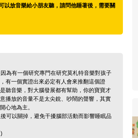
說睡前可以放音樂給小朋友聽，請問他睡著後，需要關
寶貝即將上小學，信誼集結國
和教育專家的建議，從孩子的
生活及團體適應等預備能力做
助您陪伴孩子做好入學準備，
小教導主任帶爸媽提前了解小
生活與課業學習，無痛銜接上
，是因為有一個研究專門在研究莫札特音樂對孩子
，有一個實證出來必定有人會來推翻這個證
是聽音樂，對大腦發展都有幫助，你的寶寶才
意播放的音量不是太尖銳、吵鬧的聲響，其實
開心地為主。
著以後可以關掉，避免干擾腦部活動而影響睡眠品
)