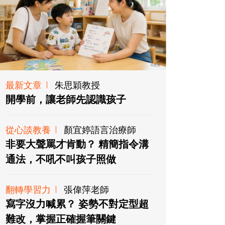
最新文章
朱思穎教授
開學前，讓老師先認識孩子
從心談教養
顏宜婷語言治療師
非要大聲罵才肯動？ 精簡指令溝
通法，不吼不叫孩子照做
翻轉學習力
張偉萍老師
寫字沒力喊累？ 姿勢不對定型超
難改，掌握正確握筆關鍵