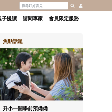
親子慢讀
請問專家
會員限定服務
焦點話題
和孩子一起長大的那個男人│讀
懂父親的不同模樣
沒有人天生就擅長當爸爸！男人總是
在一次次「前所未有」的體驗中，跟
著孩子一起長大。從給予安全感的肢
體遊戲，到獨立自主、角色認同及解
決問題的能力養成。爸爸正嘗試用不