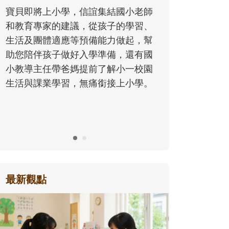
同的模樣，參與孩子每個重要的成長
小老師
歷程。
學習、
起，幫
還有國
一校園
小學。
最新觀點