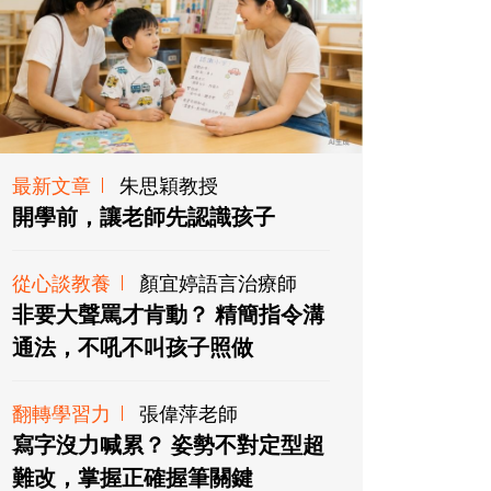
最新文章
朱思穎教授
開學前，讓老師先認識孩子
從心談教養
顏宜婷語言治療師
非要大聲罵才肯動？ 精簡指令溝
通法，不吼不叫孩子照做
翻轉學習力
張偉萍老師
寫字沒力喊累？ 姿勢不對定型超
難改，掌握正確握筆關鍵