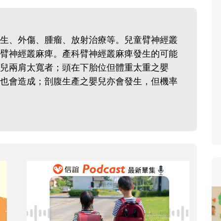
寶貝即將上小學，信誼集結國小
和教育專家的建議，從孩子的學
生活及團體適應等預備能力做起
生、外傷、腫瘤、放射治療等。兒童臂神經叢
助您陪伴孩子做好入學準備，還
臂神經叢麻痺。產科臂神經叢麻痺發生的可能
小教導主任帶爸媽提前了解小一
兒兩肩太寬者；頭在下胎位但體重太重之嬰
生活與課業學習，無痛銜接上小
也會造成；剖腹生產之嬰兒亦會發生，但機率