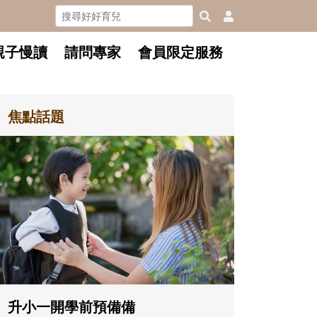
親子慢讀
請問專家
會員限定服務
焦點話題
和孩子一起長大的那個男人│讀
懂父親的不同模樣
沒有人天生就擅長當爸爸！男人總是
在一次次「前所未有」的體驗中，跟
著孩子一起長大。從給予安全感的肢
體遊戲，到獨立自主、角色認同及解
決問題的能力養成。爸爸正嘗試用不