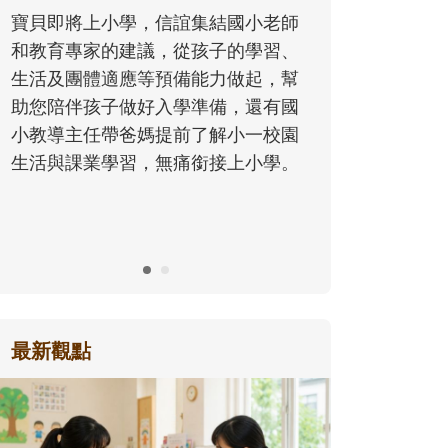
同的模樣，參與孩子每個重要的成長
老師
歷程。
習、
，幫
有國
校園
學。
最新觀點