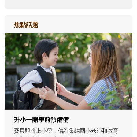
焦點話題
和孩子一起長大的那個男人│讀懂父親的
不同模樣
沒有人天生就擅長當爸爸！男人總是在一次
次「前所未有」的體驗中，跟著孩子一起長
大。從給予安全感的肢體遊戲，到獨立自
主、角色認同及解決問題的能力養成。爸爸
正嘗試用不同的模樣，參與孩子每個重要的
成長歷程。