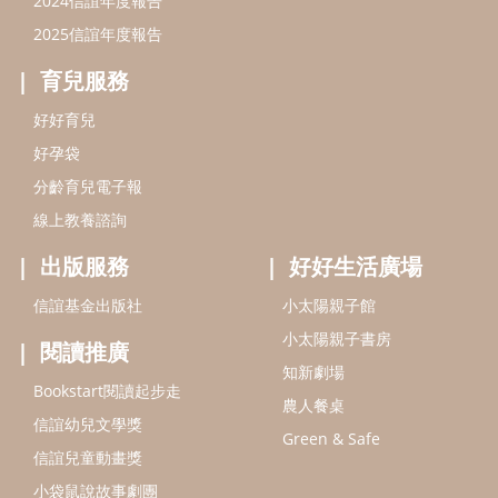
信誼基金出版社
小太陽親子館
小太陽親子書房
閱讀推廣
知新劇場
Bookstart閱讀起步走
農人餐桌
信誼幼兒文學獎
Green & Safe
信誼兒童動畫獎
小袋鼠說故事劇團
service@hsin-yi.org.tw
信誼好好育兒
小太陽親子館
小太陽親子書房
(02)2396-5305轉2345 (週一～週五 9:00～18:00)
認識信誼
合作洽談
智慧財產權聲明
本網站建議使用IE9(含以上)或 Google Chrome 版本瀏覽器
信誼基金會/上誼文化實業股份有限公司 版權所有 ©