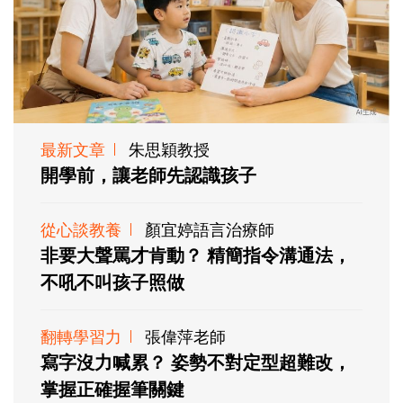
最新文章
朱思穎教授
開學前，讓老師先認識孩子
從心談教養
顏宜婷語言治療師
非要大聲罵才肯動？ 精簡指令溝通法，
不吼不叫孩子照做
翻轉學習力
張偉萍老師
寫字沒力喊累？ 姿勢不對定型超難改，
掌握正確握筆關鍵