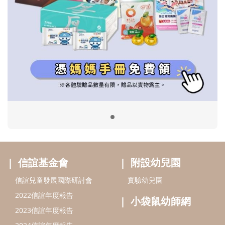
信誼基金會
附設幼兒園
信誼兒童發展國際研討會
實驗幼兒園
2022信誼年度報告
小袋鼠幼師網
2023信誼年度報告
2024信誼年度報告
2025信誼年度報告
育兒服務
好好育兒
好孕袋
分齡育兒電子報
線上教養諮詢
出版服務
好好生活廣場