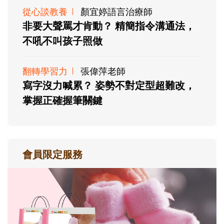
從心談教養
顏宜婷語言治療師
非要大聲罵才肯動？ 精簡指令溝通法，
不吼不叫孩子照做
翻轉學習力
張偉萍老師
寫字沒力喊累？ 姿勢不對定型超難改，
掌握正確握筆關鍵
會員限定服務