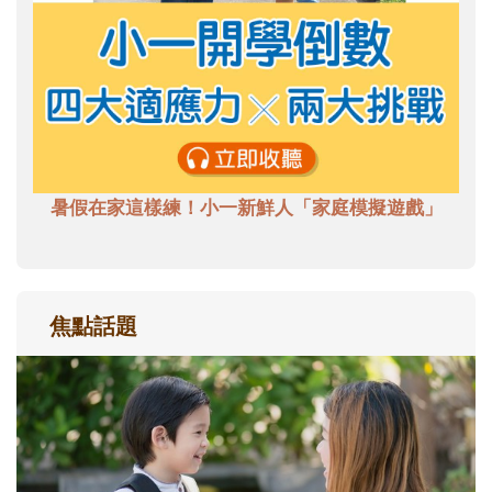
暑假在家這樣練！小一新鮮人「家庭模擬遊戲」
焦點話題
和孩子一起長大的那個男人│讀懂父親的
不同模樣
沒有人天生就擅長當爸爸！男人總是在一次