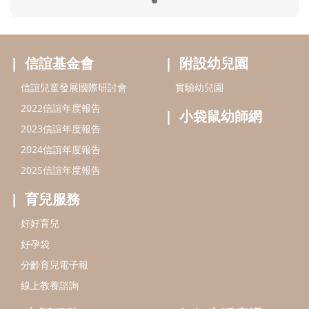
育兒服務
好好育兒
好孕袋
分齡育兒電子報
線上教養諮詢
出版服務
好好生活廣場
信誼基金出版社
小太陽親子館
小太陽親子書房
閱讀推廣
知新劇場
Bookstart閱讀起步走
農人餐桌
信誼幼兒文學獎
Green & Safe
信誼兒童動畫獎
小袋鼠說故事劇團