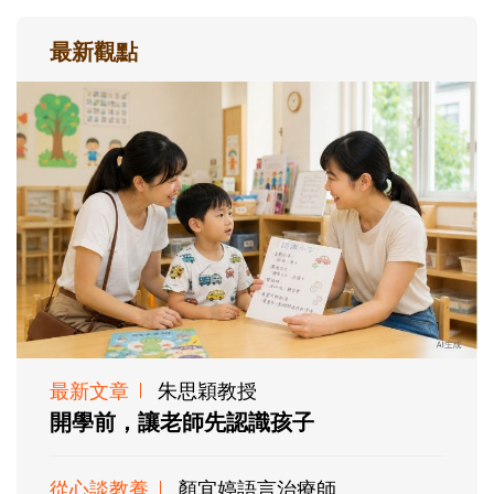
最新觀點
最新文章
朱思穎教授
開學前，讓老師先認識孩子
從心談教養
顏宜婷語言治療師