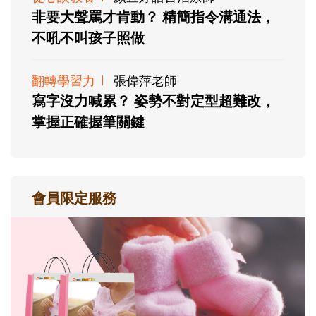
非要大聲罵才肯動？ 精簡指令溝通法，
不吼不叫孩子照做
翻轉學習力
張偉萍老師
寫字沒力喊累？ 姿勢不對定型超難改，
掌握正確握筆關鍵
會員限定服務