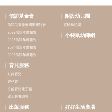
育兒服務
好好育兒
好孕袋
分齡育兒電子報
線上教養諮詢
出版服務
好好生活廣場
信誼基金出版社
小太陽親子館
小太陽親子書房
閱讀推廣
知新劇場
Bookstart閱讀起步走
農人餐桌
信誼幼兒文學獎
Green & Safe
信誼兒童動畫獎
小袋鼠說故事劇團
service@hsin-yi.org.tw