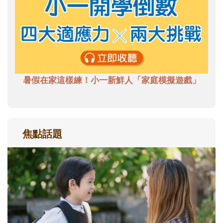
暑假在家這樣練！小一新鮮人「家庭模擬遊戲」
焦點話題
和孩子一起長大的那個男人│讀懂父親的
不同模樣
沒有人天生就擅長當爸爸！男人總是在一次
次「前所未有」的體驗中，跟著孩子一起長