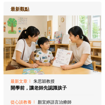
最新觀點
最新文章
朱思穎教授
開學前，讓老師先認識孩子
從心談教養
顏宜婷語言治療師