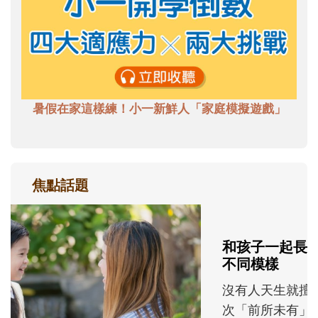
暑假在家這樣練！小一新鮮人「家庭模擬遊戲」
焦點話題