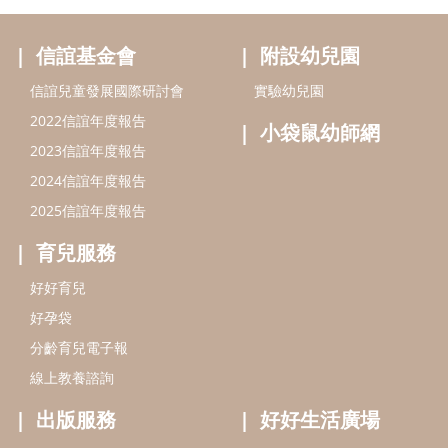
育兒服務
好好育兒
好孕袋
分齡育兒電子報
線上教養諮詢
出版服務
好好生活廣場
信誼基金出版社
小太陽親子館
小太陽親子書房
閱讀推廣
知新劇場
Bookstart閱讀起步走
農人餐桌
信誼幼兒文學獎
Green & Safe
信誼兒童動畫獎
小袋鼠說故事劇團
service@hsin-yi.org.tw