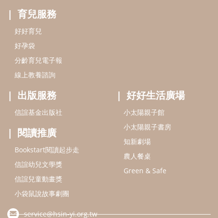
小太陽親子書房
閱讀推廣
知新劇場
Bookstart閱讀起步走
農人餐桌
信誼幼兒文學獎
Green & Safe
信誼兒童動畫獎
小袋鼠說故事劇團
service@hsin-yi.org.tw
信誼好好育兒
小太陽親子館
小太陽親子書房
(02)2396-5305轉2345 (週一～週五 9:00～18:00)
認識信誼
合作洽談
智慧財產權聲明
本網站建議使用IE9(含以上)或 Google Chrome 版本瀏覽器
信誼基金會/上誼文化實業股份有限公司 版權所有 ©