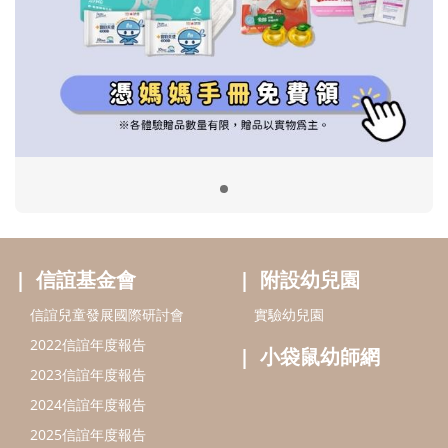
信誼基金會
附設幼兒園
信誼兒童發展國際研討會
實驗幼兒園
2022信誼年度報告
小袋鼠幼師網
2023信誼年度報告
2024信誼年度報告
2025信誼年度報告
育兒服務
好好育兒
好孕袋
分齡育兒電子報
線上教養諮詢
出版服務
好好生活廣場
信誼基金出版社
小太陽親子館