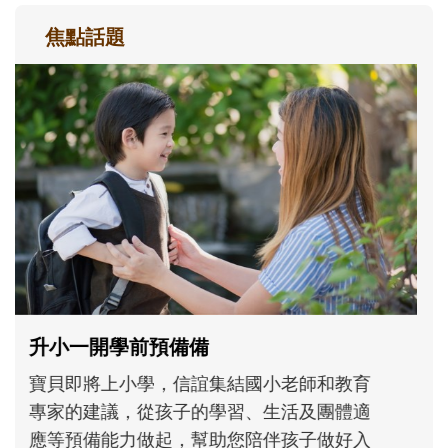
焦點話題
和孩子一起長大的那個男人│讀懂父親的
不同模樣
沒有人天生就擅長當爸爸！男人總是在一次
次「前所未有」的體驗中，跟著孩子一起長