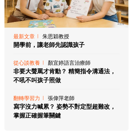
最新文章
朱思穎教授
開學前，讓老師先認識孩子
從心談教養
顏宜婷語言治療師
非要大聲罵才肯動？ 精簡指令溝通法，
不吼不叫孩子照做
翻轉學習力
張偉萍老師
寫字沒力喊累？ 姿勢不對定型超難改，
掌握正確握筆關鍵