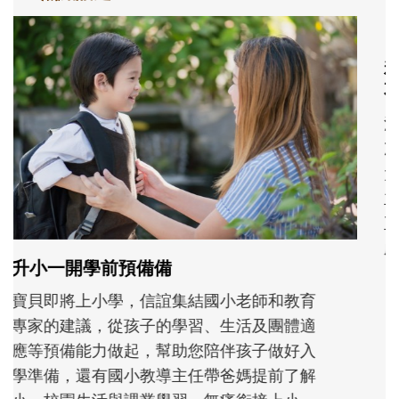
和孩子一起長大的那個男人│讀懂父親的
不同模樣
沒有人天生就擅長當爸爸！男人總是在一次
次「前所未有」的體驗中，跟著孩子一起長
大。從給予安全感的肢體遊戲，到獨立自
主、角色認同及解決問題的能力養成。爸爸