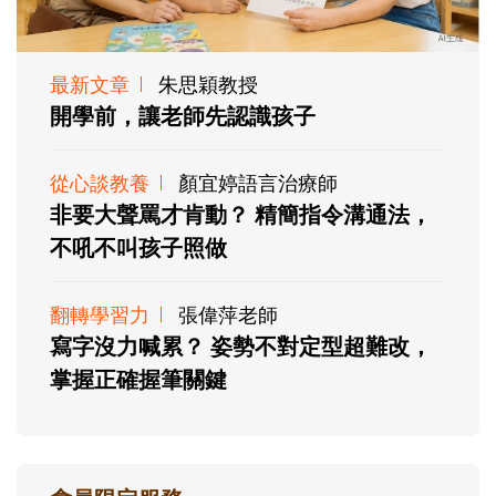
最新文章
朱思穎教授
開學前，讓老師先認識孩子
從心談教養
顏宜婷語言治療師
非要大聲罵才肯動？ 精簡指令溝通法，
不吼不叫孩子照做
翻轉學習力
張偉萍老師
寫字沒力喊累？ 姿勢不對定型超難改，
掌握正確握筆關鍵