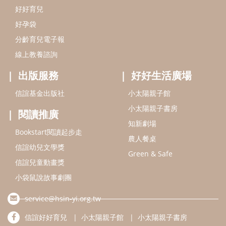
Bookstart閱讀起步走
農人餐桌
信誼幼兒文學獎
Green & Safe
信誼兒童動畫獎
小袋鼠說故事劇團
service@hsin-yi.org.tw
信誼好好育兒
小太陽親子館
小太陽親子書房
(02)2396-5305轉2345 (週一～週五 9:00～18:00)
認識信誼
合作洽談
智慧財產權聲明
本網站建議使用IE9(含以上)或 Google Chrome 版本瀏覽器
信誼基金會/上誼文化實業股份有限公司 版權所有 ©