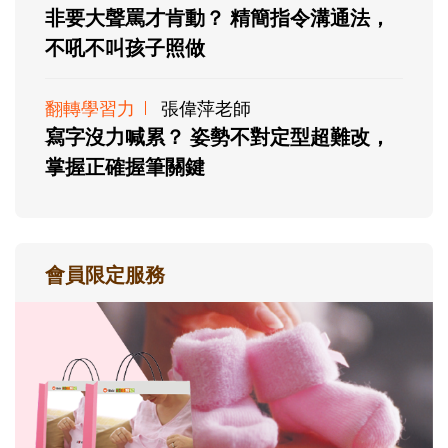
非要大聲罵才肯動？ 精簡指令溝通法，
不吼不叫孩子照做
翻轉學習力
張偉萍老師
寫字沒力喊累？ 姿勢不對定型超難改，
掌握正確握筆關鍵
會員限定服務