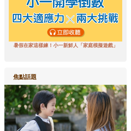
暑假在家這樣練！小一新鮮人「家庭模擬遊戲」
焦點話題
和孩子一起長大的那個男人│讀懂父親的
不同模樣
沒有人天生就擅長當爸爸！男人總是在一次
次「前所未有」的體驗中，跟著孩子一起長