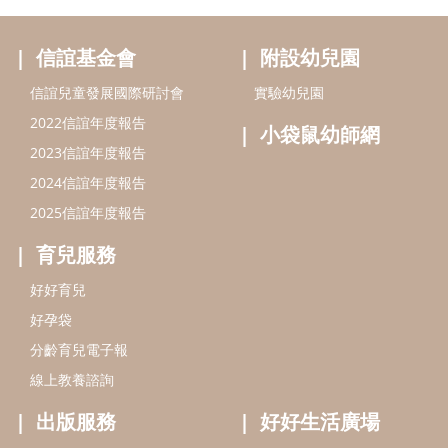
育兒服務
好好育兒
好孕袋
分齡育兒電子報
線上教養諮詢
出版服務
好好生活廣場
信誼基金出版社
小太陽親子館
小太陽親子書房
閱讀推廣
知新劇場
Bookstart閱讀起步走
農人餐桌
信誼幼兒文學獎
Green & Safe
信誼兒童動畫獎
小袋鼠說故事劇團
service@hsin-yi.org.tw