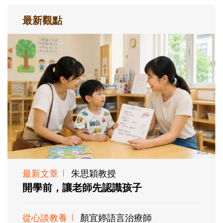
最新觀點
最新文章
朱思穎教授
開學前，讓老師先認識孩子
從心談教養
顏宜婷語言治療師