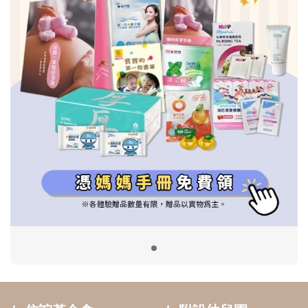
信誼基金會
附設幼兒園
信誼兒童發展國際研討會
實驗幼兒園
2022信誼年度報告
小袋鼠幼師網
2023信誼年度報告
2024信誼年度報告
2025信誼年度報告
育兒服務
好好育兒