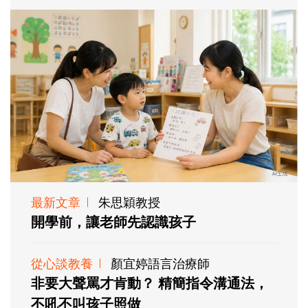
最新文章
朱思穎教授
開學前，讓老師先認識孩子
從心談教養
顏宜婷語言治療師
非要大聲罵才肯動？ 精簡指令溝通法，
不吼不叫孩子照做