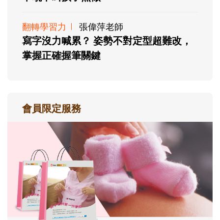
翻轉學習力
張偉萍老師
寫字沒力喊累？ 姿勢不對定型超難改，
掌握正確握筆關鍵
會員限定服務