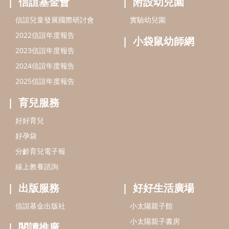
好孕袋
分齡育兒電子報
線上教養諮詢
出版服務
好好生活廣場
信誼基金出版社
小太陽親子館
小太陽親子書房
閱讀推廣
知新劇場
Bookstart閱讀起步走
農人餐桌
信誼幼兒文學獎
Green & Safe
信誼兒童動畫獎
小袋鼠說故事劇團
service@hsin-yi.org.tw
信誼好好育兒
小太陽親子館
小太陽親子書房
(02)2396-5305轉2345 (週一～週五 9:00～18:00)