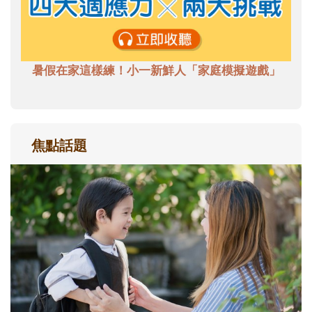
暑假在家這樣練！小一新鮮人「家庭模擬遊戲」
焦點話題
和孩子一起長大的那個男人│讀懂父親的
不同模樣
沒有人天生就擅長當爸爸！男人總是在一次
次「前所未有」的體驗中，跟著孩子一起長
大。從給予安全感的肢體遊戲，到獨立自
主、角色認同及解決問題的能力養成。爸爸