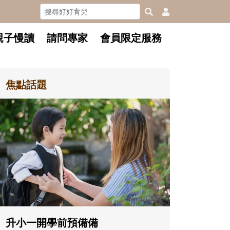
親子慢讀
請問專家
會員限定服務
焦點話題
和孩子一起長大的那個男人│讀
懂父親的不同模樣
沒有人天生就擅長當爸爸！男人總是
在一次次「前所未有」的體驗中，跟
著孩子一起長大。從給予安全感的肢
體遊戲，到獨立自主、角色認同及解
決問題的能力養成。爸爸正嘗試用不