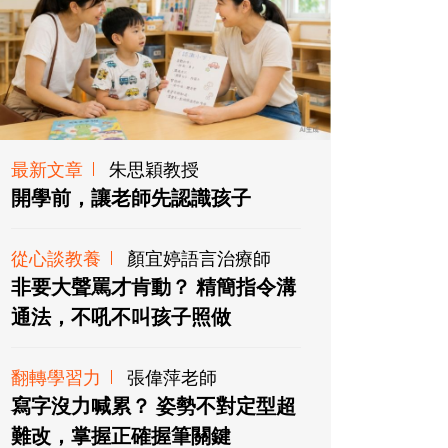
最新文章
朱思穎教授
開學前，讓老師先認識孩子
從心談教養
顏宜婷語言治療師
非要大聲罵才肯動？ 精簡指令溝
通法，不吼不叫孩子照做
翻轉學習力
張偉萍老師
寫字沒力喊累？ 姿勢不對定型超
難改，掌握正確握筆關鍵