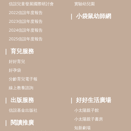
分齡育兒電子報
線上教養諮詢
出版服務
好好生活廣場
信誼基金出版社
小太陽親子館
小太陽親子書房
閱讀推廣
知新劇場
Bookstart閱讀起步走
農人餐桌
信誼幼兒文學獎
Green & Safe
信誼兒童動畫獎
小袋鼠說故事劇團
service@hsin-yi.org.tw
信誼好好育兒
小太陽親子館
小太陽親子書房
(02)2396-5305轉2345 (週一～週五 9:00～18:00)
認識信誼
合作洽談
智慧財產權聲明