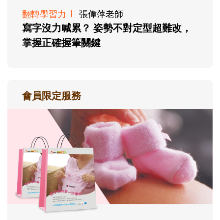
翻轉學習力
張偉萍老師
寫字沒力喊累？ 姿勢不對定型超難改，
掌握正確握筆關鍵
會員限定服務