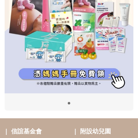
信誼基金會
附設幼兒園
信誼兒童發展國際研討會
實驗幼兒園
2022信誼年度報告
小袋鼠幼師網
2023信誼年度報告
2024信誼年度報告
2025信誼年度報告
育兒服務
好好育兒
好孕袋