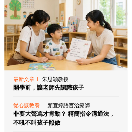
最新文章
朱思穎教授
開學前，讓老師先認識孩子
從心談教養
顏宜婷語言治療師
非要大聲罵才肯動？ 精簡指令溝通法，
不吼不叫孩子照做