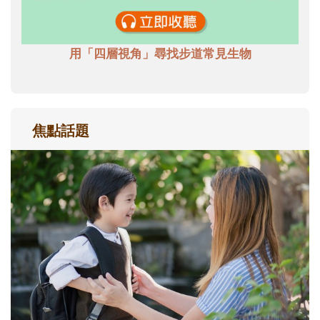
用「四層視角」尋找步道常見生物
焦點話題
和孩子一起長大的那個男人│讀懂父親的
不同模樣
沒有人天生就擅長當爸爸！男人總是在一次
次「前所未有」的體驗中，跟著孩子一起長
大。從給予安全感的肢體遊戲，到獨立自
主、角色認同及解決問題的能力養成。爸爸
正嘗試用不同的模樣，參與孩子每個重要的