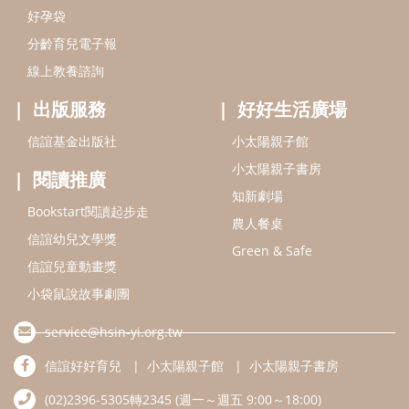
信誼幼兒文學獎
Green & Safe
信誼兒童動畫獎
小袋鼠說故事劇團
service@hsin-yi.org.tw
信誼好好育兒
小太陽親子館
小太陽親子書房
(02)2396-5305轉2345 (週一～週五 9:00～18:00)
認識信誼
合作洽談
智慧財產權聲明
本網站建議使用IE9(含以上)或 Google Chrome 版本瀏覽器
信誼基金會/上誼文化實業股份有限公司 版權所有 ©