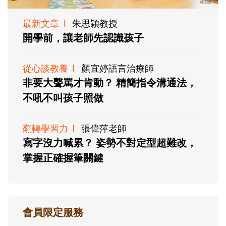
最新文章
朱思穎教授
開學前，讓老師先認識孩子
從心談教養
顏宜婷語言治療師
非要大聲罵才肯動？ 精簡指令溝通法，
不吼不叫孩子照做
翻轉學習力
張偉萍老師
寫字沒力喊累？ 姿勢不對定型超難改，
掌握正確握筆關鍵
會員限定服務