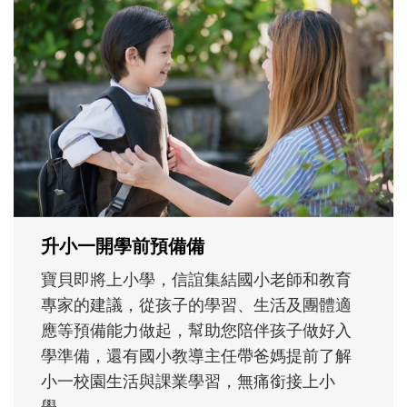
每到夏天 我要去海邊~ 和孩子玩「水」
消暑趣！
每到夏天，孩子最期待的就是玩水了！不論
在家玩、到泳池練習，或去海邊踏浪尋寶，
都是消暑放電、刺激五感的好機會。不妨從
親水準備和戲水安全開始，陪孩子玩得開心
也安心，解鎖一個清涼、有趣又能長知識的
暑假吧！