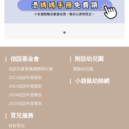
2022信誼年度報告
小袋鼠幼師網
2023信誼年度報告
2024信誼年度報告
2025信誼年度報告
育兒服務
好好育兒
好孕袋
分齡育兒電子報
線上教養諮詢
出版服務
好好生活廣場
信誼基金出版社
小太陽親子館
小太陽親子書房
閱讀推廣
知新劇場
Bookstart閱讀起步走
農人餐桌