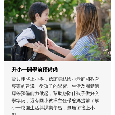
和孩子一起長大的那個男人│讀懂父親的
不同模樣
沒有人天生就擅長當爸爸！男人總是在一次
次「前所未有」的體驗中，跟著孩子一起長
大。從給予安全感的肢體遊戲，到獨立自
主、角色認同及解決問題的能力養成。爸爸
正嘗試用不同的模樣，參與孩子每個重要的
成長歷程。