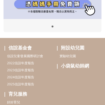
2022信誼年度報告
小袋鼠幼師網
2023信誼年度報告
2024信誼年度報告
2025信誼年度報告
育兒服務
好好育兒
好孕袋
分齡育兒電子報
線上教養諮詢
出版服務
好好生活廣場
信誼基金出版社
小太陽親子館
小太陽親子書房
閱讀推廣
知新劇場
Bookstart閱讀起步走
農人餐桌