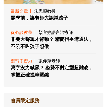
最新文章
朱思穎教授
開學前，讓老師先認識孩子
從心談教養
顏宜婷語言治療師
非要大聲罵才肯動？ 精簡指令溝通法，
不吼不叫孩子照做
翻轉學習力
張偉萍老師
寫字沒力喊累？ 姿勢不對定型超難改，
掌握正確握筆關鍵
會員限定服務