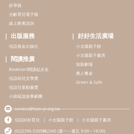
信誼幼兒文學獎
Green & Safe
信誼兒童動畫獎
小袋鼠說故事劇團
service@hsin-yi.org.tw
信誼好好育兒
小太陽親子館
小太陽親子書房
(02)2396-5305轉2345 (週一～週五 9:00～18:00)
認識信誼
合作洽談
智慧財產權聲明
本網站建議使用IE9(含以上)或 Google Chrome 版本瀏覽器
信誼基金會/上誼文化實業股份有限公司 版權所有 ©