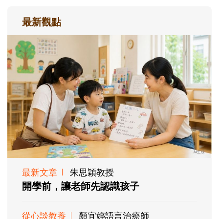
最新觀點
最新文章
朱思穎教授
開學前，讓老師先認識孩子
從心談教養
顏宜婷語言治療師