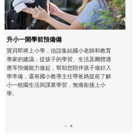
和孩子一起長大的那個男人│讀懂父親的
不同模樣
沒有人天生就擅長當爸爸！男人總是在一次
次「前所未有」的體驗中，跟著孩子一起長
大。從給予安全感的肢體遊戲，到獨立自
主、角色認同及解決問題的能力養成。爸爸
正嘗試用不同的模樣，參與孩子每個重要的
成長歷程。