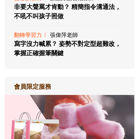
非要大聲罵才肯動？ 精簡指令溝通法，
不吼不叫孩子照做
翻轉學習力
張偉萍老師
寫字沒力喊累？ 姿勢不對定型超難改，
掌握正確握筆關鍵
會員限定服務