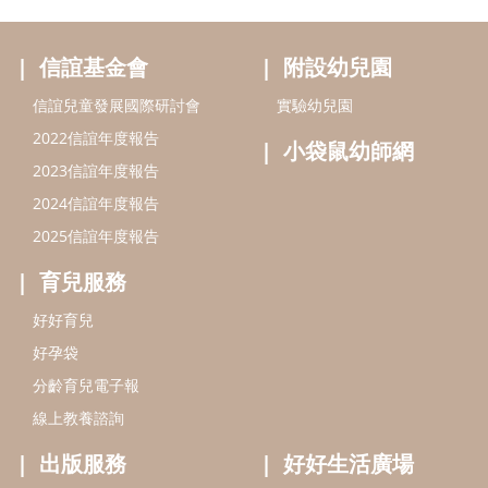
育兒服務
好好育兒
好孕袋
分齡育兒電子報
線上教養諮詢
出版服務
好好生活廣場
信誼基金出版社
小太陽親子館
小太陽親子書房
閱讀推廣
知新劇場
Bookstart閱讀起步走
農人餐桌
信誼幼兒文學獎
Green & Safe
信誼兒童動畫獎
小袋鼠說故事劇團
service@hsin-yi.org.tw