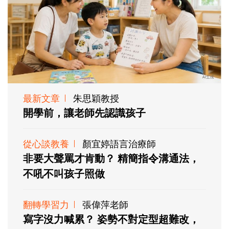
最新文章
朱思穎教授
開學前，讓老師先認識孩子
從心談教養
顏宜婷語言治療師
非要大聲罵才肯動？ 精簡指令溝通法，
不吼不叫孩子照做
翻轉學習力
張偉萍老師
寫字沒力喊累？ 姿勢不對定型超難改，