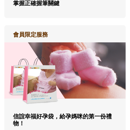
掌握正確握筆關鍵
會員限定服務
信誼幸福好孕袋，給孕媽咪的第一份禮
物！