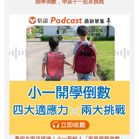
開學倒數，帶孩子一起來挑戰
暑假在家這樣練！小一新鮮人「家庭模擬遊戲」