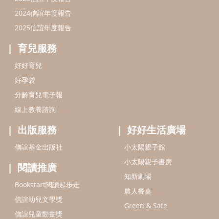
出版服務
好好生活廣場
信誼基金出版社
小太陽親子館
小太陽親子書房
閱讀推廣
知新劇場
Bookstart閱讀起步走
農人餐桌
信誼幼兒文學獎
Green & Safe
信誼兒童動畫獎
小袋鼠說故事劇團
service@hsin-yi.org.tw
信誼好好育兒
小太陽親子館
小太陽親子書房
(02)2396-5305轉2345 (週一～週五 9:00～18:00)
認識信誼
合作洽談
智慧財產權聲明
本網站建議使用IE9(含以上)或 Google Chrome 版本瀏覽器
信誼基金會/上誼文化實業股份有限公司 版權所有 ©