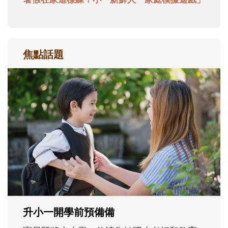
焦點話題
和孩子一起長大的那個男人│讀懂父親的
不同模樣
沒有人天生就擅長當爸爸！男人總是在一次
次「前所未有」的體驗中，跟著孩子一起長
大。從給予安全感的肢體遊戲，到獨立自
主、角色認同及解決問題的能力養成。爸爸
正嘗試用不同的模樣，參與孩子每個重要的
成長歷程。