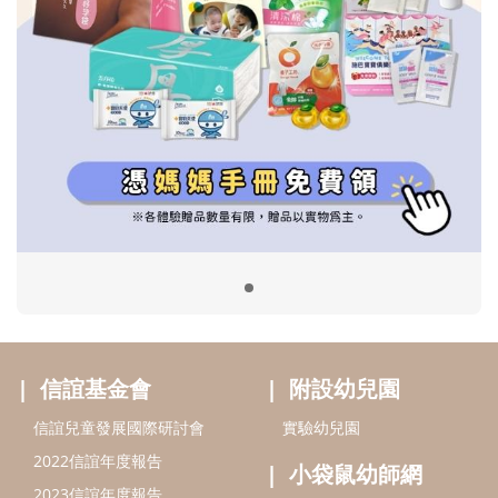
信誼基金會
附設幼兒園
信誼兒童發展國際研討會
實驗幼兒園
2022信誼年度報告
小袋鼠幼師網
2023信誼年度報告
2024信誼年度報告
2025信誼年度報告
育兒服務
好好育兒
好孕袋
分齡育兒電子報
線上教養諮詢