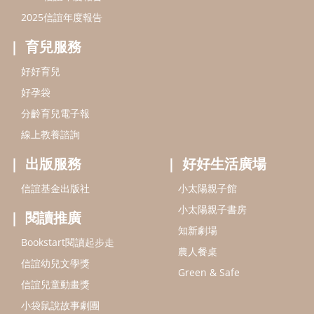
信誼基金出版社
小太陽親子館
小太陽親子書房
閱讀推廣
知新劇場
Bookstart閱讀起步走
農人餐桌
信誼幼兒文學獎
Green & Safe
信誼兒童動畫獎
小袋鼠說故事劇團
service@hsin-yi.org.tw
信誼好好育兒
小太陽親子館
小太陽親子書房
(02)2396-5305轉2345 (週一～週五 9:00～18:00)
認識信誼
合作洽談
智慧財產權聲明
本網站建議使用IE9(含以上)或 Google Chrome 版本瀏覽器
信誼基金會/上誼文化實業股份有限公司 版權所有 ©