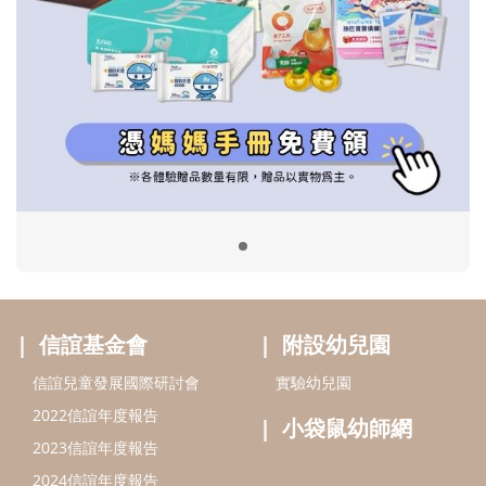
信誼基金會
附設幼兒園
信誼兒童發展國際研討會
實驗幼兒園
2022信誼年度報告
小袋鼠幼師網
2023信誼年度報告
2024信誼年度報告
2025信誼年度報告
育兒服務
好好育兒
好孕袋
分齡育兒電子報
線上教養諮詢
出版服務
好好生活廣場