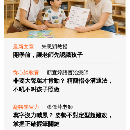
最新文章
朱思穎教授
開學前，讓老師先認識孩子
從心談教養
顏宜婷語言治療師
非要大聲罵才肯動？ 精簡指令溝通法，
不吼不叫孩子照做
翻轉學習力
張偉萍老師
寫字沒力喊累？ 姿勢不對定型超難改，
掌握正確握筆關鍵