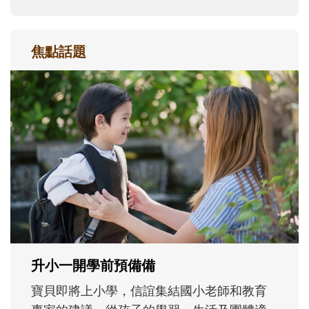
焦點話題
和孩子一起長大的那個男人│讀懂父親的
不同模樣
沒有人天生就擅長當爸爸！男人總是在一次
次「前所未有」的體驗中，跟著孩子一起長
大。從給予安全感的肢體遊戲，到獨立自
主、角色認同及解決問題的能力養成。爸爸
正嘗試用不同的模樣，參與孩子每個重要的
成長歷程。