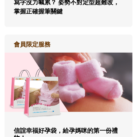
寫字沒力喊累？ 姿勢不對定型超難改，
掌握正確握筆關鍵
會員限定服務
信誼幸福好孕袋，給孕媽咪的第一份禮