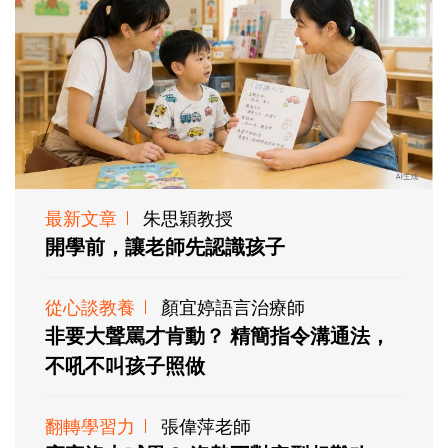
最新文章
朱思穎教授
開學前，讓老師先認識孩子
從心談教養
顏宜婷語言治療師
非要大聲罵才肯動？ 精簡指令溝通法，
不吼不叫孩子照做
翻轉學習力
張偉萍老師