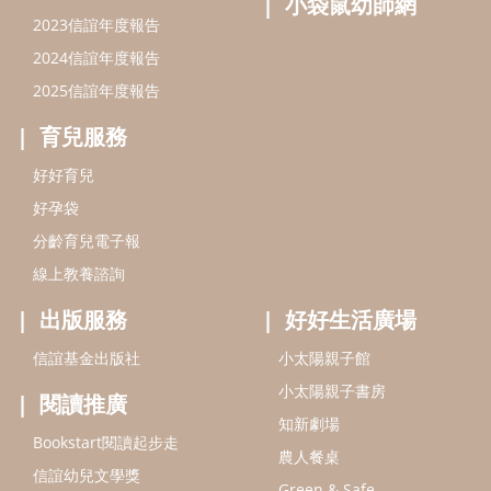
出版服務
好好生活廣場
信誼基金出版社
小太陽親子館
小太陽親子書房
閱讀推廣
知新劇場
Bookstart閱讀起步走
農人餐桌
信誼幼兒文學獎
Green & Safe
信誼兒童動畫獎
小袋鼠說故事劇團
service@hsin-yi.org.tw
信誼好好育兒
小太陽親子館
小太陽親子書房
(02)2396-5305轉2345 (週一～週五 9:00～18:00)
認識信誼
合作洽談
智慧財產權聲明
本網站建議使用IE9(含以上)或 Google Chrome 版本瀏覽器