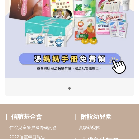
信誼基金會
附設幼兒園
信誼兒童發展國際研討會
實驗幼兒園
2022信誼年度報告
小袋鼠幼師網
2023信誼年度報告
2024信誼年度報告
2025信誼年度報告
育兒服務
好好育兒
好孕袋
分齡育兒電子報
線上教養諮詢