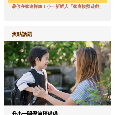
暑假在家這樣練！小一新鮮人「家庭模擬遊戲」
焦點話題
和孩子一起長大的那個男人│讀懂父親的
不同模樣
沒有人天生就擅長當爸爸！男人總是在一次
次「前所未有」的體驗中，跟著孩子一起長
大。從給予安全感的肢體遊戲，到獨立自
主、角色認同及解決問題的能力養成。爸爸
正嘗試用不同的模樣，參與孩子每個重要的
成長歷程。