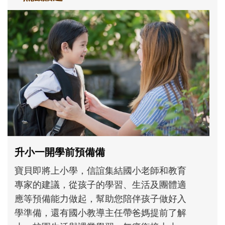
和孩子一起長大的那個男人│讀懂父親的
不同模樣
沒有人天生就擅長當爸爸！男人總是在一次
次「前所未有」的體驗中，跟著孩子一起長
大。從給予安全感的肢體遊戲，到獨立自
主、角色認同及解決問題的能力養成。爸爸