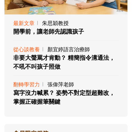
最新文章
朱思穎教授
開學前，讓老師先認識孩子
從心談教養
顏宜婷語言治療師
非要大聲罵才肯動？ 精簡指令溝通法，
不吼不叫孩子照做
翻轉學習力
張偉萍老師
寫字沒力喊累？ 姿勢不對定型超難改，
掌握正確握筆關鍵