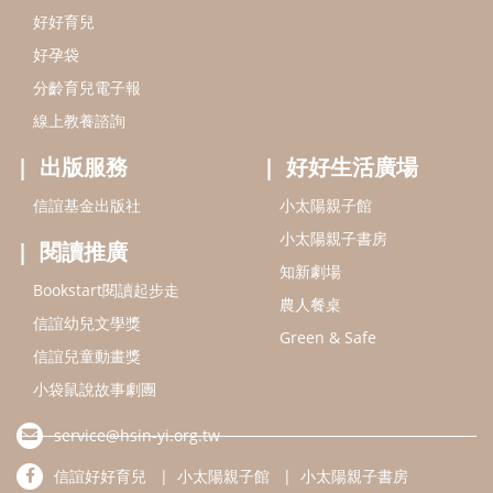
Bookstart閱讀起步走
農人餐桌
信誼幼兒文學獎
Green & Safe
信誼兒童動畫獎
小袋鼠說故事劇團
service@hsin-yi.org.tw
信誼好好育兒
小太陽親子館
小太陽親子書房
(02)2396-5305轉2345 (週一～週五 9:00～18:00)
認識信誼
合作洽談
智慧財產權聲明
本網站建議使用IE9(含以上)或 Google Chrome 版本瀏覽器
信誼基金會/上誼文化實業股份有限公司 版權所有 ©