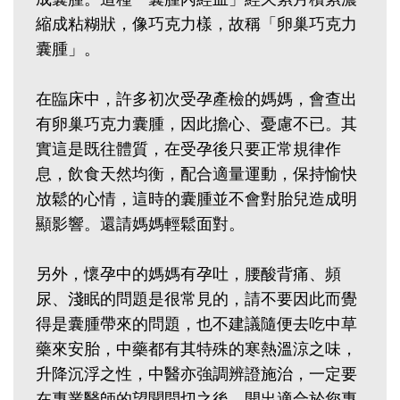
縮成粘糊狀，像巧克力樣，故稱「卵巢巧克力
囊腫」。‭ ‬
在臨床中，許多初次受孕產檢的媽媽，會查出
有卵巢巧克力囊腫，因此擔心、憂慮不已。其
實這是既往體質，在受孕後只要正常規律作
息，飲食天然均衡，配合適量運動，保持愉快
放鬆的心情，這時的囊腫並不會對胎兒造成明
顯影響。還請媽媽輕鬆面對。‭ ‬
另外，懷孕中的媽媽有孕吐，腰酸背痛、頻
尿、淺眠的問題是很常見的，請不要因此而覺
得是囊腫帶來的問題，也不建議隨便去吃中草
藥來安胎，中藥都有其特殊的寒熱溫涼之味，
升降沉浮之性，中醫亦強調辨證施治，一定要
在專業醫師的望聞問切之後，開出適合於您專