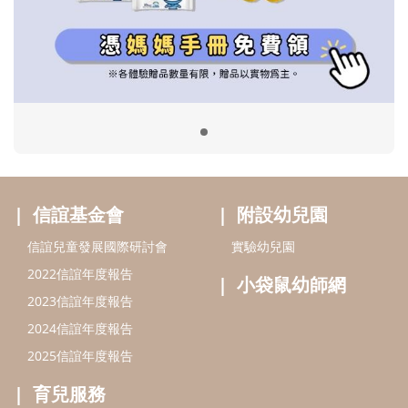
信誼兒童發展國際研討會
實驗幼兒園
2022信誼年度報告
小袋鼠幼師網
2023信誼年度報告
2024信誼年度報告
2025信誼年度報告
育兒服務
好好育兒
好孕袋
分齡育兒電子報
線上教養諮詢
出版服務
好好生活廣場
信誼基金出版社
小太陽親子館
小太陽親子書房
閱讀推廣
知新劇場