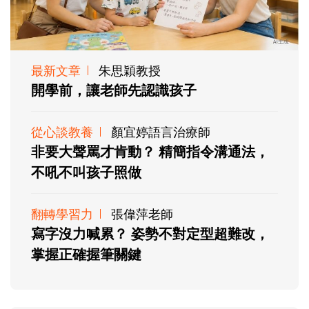
最新文章
朱思穎教授
開學前，讓老師先認識孩子
從心談教養
顏宜婷語言治療師
非要大聲罵才肯動？ 精簡指令溝通法，
不吼不叫孩子照做
翻轉學習力
張偉萍老師
寫字沒力喊累？ 姿勢不對定型超難改，
掌握正確握筆關鍵