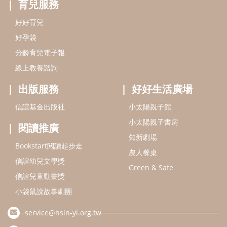
閱讀推廣
知新劇場
Bookstart閱讀起步走
農人餐桌
信誼幼兒文學獎
Green & Safe
信誼兒童動畫獎
小袋鼠說故事劇團
service@hsin-yi.org.tw
信誼好好育兒
小太陽親子館
小太陽親子書房
(02)2396-5305轉2345 (週一～週五 9:00～18:00)
認識信誼
合作洽談
智慧財產權聲明
本網站建議使用IE9(含以上)或 Google Chrome 版本瀏覽器
信誼基金會/上誼文化實業股份有限公司 版權所有 ©