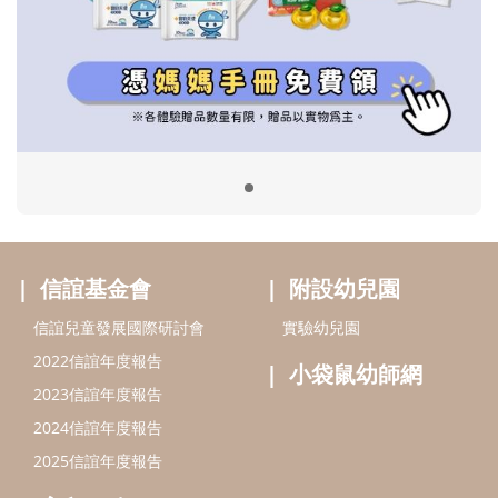
信誼基金會
附設幼兒園
信誼兒童發展國際研討會
實驗幼兒園
2022信誼年度報告
小袋鼠幼師網
2023信誼年度報告
2024信誼年度報告
2025信誼年度報告
育兒服務
好好育兒
好孕袋
分齡育兒電子報
線上教養諮詢
出版服務
好好生活廣場
信誼基金出版社
小太陽親子館
小太陽親子書房