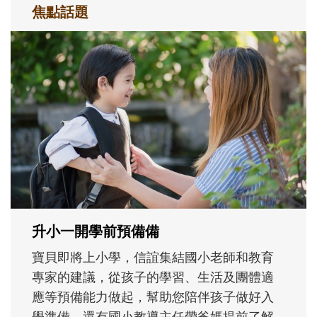
焦點話題
和孩子一起長大的那個男人│讀懂父親的
不同模樣
沒有人天生就擅長當爸爸！男人總是在一次
次「前所未有」的體驗中，跟著孩子一起長
大。從給予安全感的肢體遊戲，到獨立自
主、角色認同及解決問題的能力養成。爸爸
正嘗試用不同的模樣，參與孩子每個重要的
成長歷程。