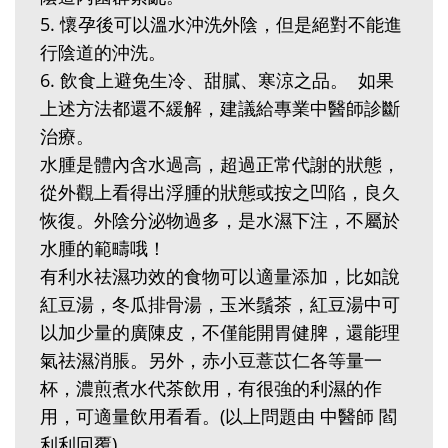
5‭.‬ 懷孕後可以溫水沖洗外陰，但是絕對不能進
行陰道的沖洗。‭ ‬
6‭.‬ 飲食上避免生冷、甜膩、寒涼之品。‭ ‬ 如果
上述方法都還不緩解，建議給專業中醫師診斷
治療。‭ ‬
水腫是體內含水過高，超過正常代謝的狀態，
從外觀上看得出浮腫的狀態或按之凹陷，良久
恢復。外陰分泌物過多，是水濕下注，不屬於
水腫的範疇哦！‭ ‬
有利水祛濕功效的食物可以適量添加，比如說
紅豆湯，冬瓜排骨湯，玉米鬚茶，紅豆湯中可
以加少量的廣陳皮，不僅能開胃健脾，還能理
氣祛濕消脹。另外，赤小豆薏苡仁各等量一
杯，濃煎煮水代茶飲用，有很強的利濕的作
用，可適量飲用看看。(以上問題由 中醫師 閻
利利回覆)