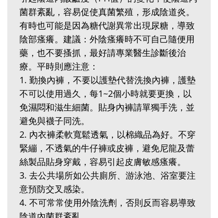
菌群紊亂，容易促使真菌繁殖，形成陰道炎。
有時也可能是因為糖代謝異常出現尿糖，導致
陰部瘙癢。建議：外陰瘙癢時不可自己隨便用
藥，也不要搔抓，最好請專業醫生診斷後治
療。平時則應注意：‭ ‬
1‭.‬ 勤換內褲，不要以護墊代替洗換內褲，護墊
不可以使用過久，每1~2個小時就要更換，以
免濕悶和滋生細菌。貼身內褲請單獨手洗，並
避免與襪子同洗。‭ ‬
2‭.‬ 內衣褲柔軟寬鬆透氣，以棉織品為好。不穿
緊繃，不透氣的牛仔褲或皮褲，避免尼龍及蕾
絲製品貼身穿戴，容易引起皮膚敏感瘙癢。‭ ‬
3‭.‬ 去公共場所如公共廁所、游泳池、浴室要注
意預防交叉感染。‭ ‬
4‭.‬ 不可常常使用外陰洗劑，否則反而容易導致
陰道內菌群紊亂。