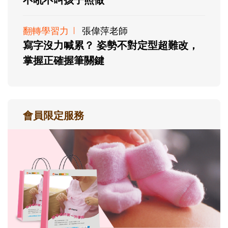
翻轉學習力
張偉萍老師
寫字沒力喊累？ 姿勢不對定型超難改，
掌握正確握筆關鍵
會員限定服務