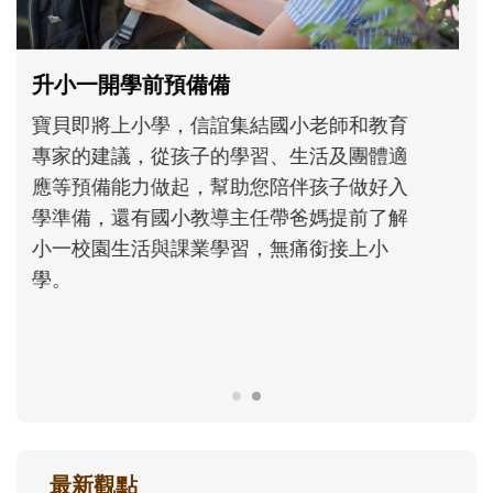
和孩子一起長大的那個男人│讀懂父親的
不同模樣
沒有人天生就擅長當爸爸！男人總是在一次
次「前所未有」的體驗中，跟著孩子一起長
大。從給予安全感的肢體遊戲，到獨立自
主、角色認同及解決問題的能力養成。爸爸
正嘗試用不同的模樣，參與孩子每個重要的
成長歷程。
最新觀點