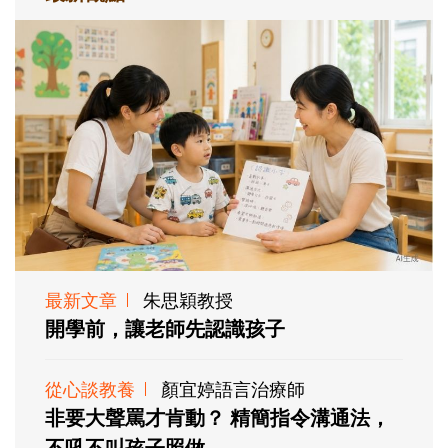
最新文章
朱思穎教授
開學前，讓老師先認識孩子
從心談教養
顏宜婷語言治療師
非要大聲罵才肯動？ 精簡指令溝通法，
不吼不叫孩子照做