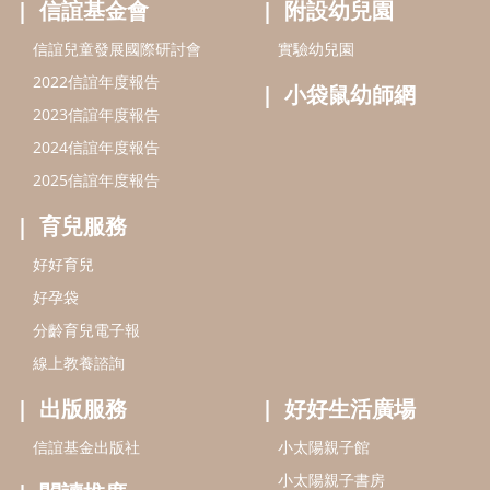
好孕袋
分齡育兒電子報
線上教養諮詢
出版服務
好好生活廣場
信誼基金出版社
小太陽親子館
小太陽親子書房
閱讀推廣
知新劇場
Bookstart閱讀起步走
農人餐桌
信誼幼兒文學獎
Green & Safe
信誼兒童動畫獎
小袋鼠說故事劇團
service@hsin-yi.org.tw
信誼好好育兒
小太陽親子館
小太陽親子書房
(02)2396-5305轉2345 (週一～週五 9:00～18:00)