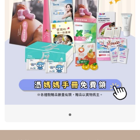
信誼基金會
附設幼兒園
信誼兒童發展國際研討會
實驗幼兒園
2022信誼年度報告
小袋鼠幼師網
2023信誼年度報告
2024信誼年度報告
2025信誼年度報告
育兒服務
好好育兒