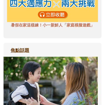
暑假在家這樣練！小一新鮮人「家庭模擬遊戲」
焦點話題