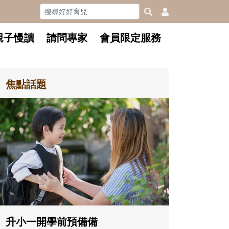
親子慢讀
請問專家
會員限定服務
焦點話題
和孩子一起長大的那個男人│讀
懂父親的不同模樣
沒有人天生就擅長當爸爸！男人總是
在一次次「前所未有」的體驗中，跟
著孩子一起長大。從給予安全感的肢
體遊戲，到獨立自主、角色認同及解
決問題的能力養成。爸爸正嘗試用不