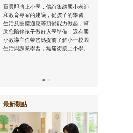
同的模樣，參與孩子每個重要的成長
老師
歷程。
習、
，幫
有國
校園
學。
最新觀點