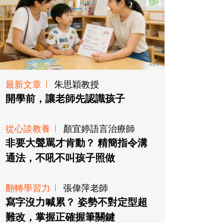
最新文章
朱思穎教授
開學前，讓老師先認識孩子
從心談教養
顏宜婷語言治療師
非要大聲罵才肯動？ 精簡指令溝
通法，不吼不叫孩子照做
翻轉學習力
張偉萍老師
寫字沒力喊累？ 姿勢不對定型超
難改，掌握正確握筆關鍵