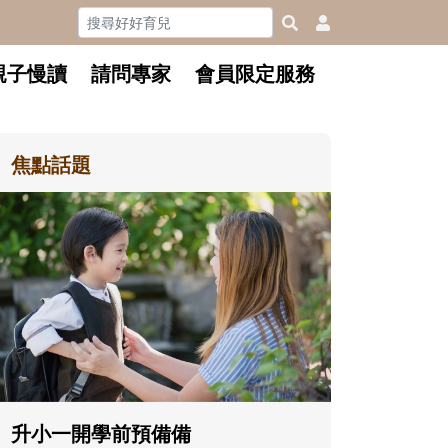
親子慢讀
請問專家
會員限定服務
焦點話題
和孩子一起長大的那個男人│讀
懂父親的不同模樣
沒有人天生就擅長當爸爸！男人總是
在一次次「前所未有」的體驗中，跟
著孩子一起長大。從給予安全感的肢
體遊戲，到獨立自主、角色認同及解
決問題的能力養成。爸爸正嘗試用不