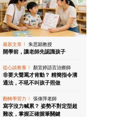
最新文章
朱思穎教授
開學前，讓老師先認識孩子
從心談教養
顏宜婷語言治療師
非要大聲罵才肯動？ 精簡指令溝
通法，不吼不叫孩子照做
翻轉學習力
張偉萍老師
寫字沒力喊累？ 姿勢不對定型超
難改，掌握正確握筆關鍵