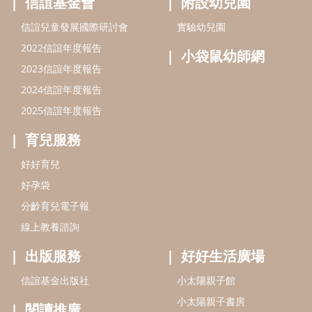
好孕袋
分齡育兒電子報
線上教養諮詢
出版服務
好好生活廣場
信誼基金出版社
小太陽親子館
小太陽親子書房
閱讀推廣
知新劇場
Bookstart閱讀起步走
農人餐桌
信誼幼兒文學獎
Green & Safe
信誼兒童動畫獎
小袋鼠說故事劇團
service@hsin-yi.org.tw
信誼好好育兒
小太陽親子館
小太陽親子書房
(02)2396-5305轉2345 (週一～週五 9:00～18:00)