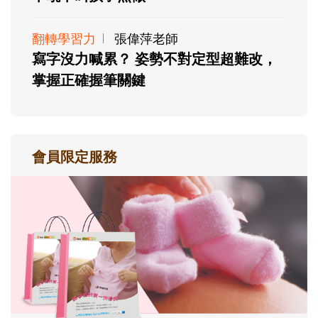
翻轉學習力
張偉萍老師
寫字沒力喊累？ 姿勢不對定型超難改，
掌握正確握筆關鍵
會員限定服務