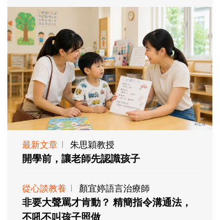
最新文章
朱思穎教授
開學前，讓老師先認識孩子
從心談教養
顏宜婷語言治療師
非要大聲罵才肯動？ 精簡指令溝通法，
不吼不叫孩子照做