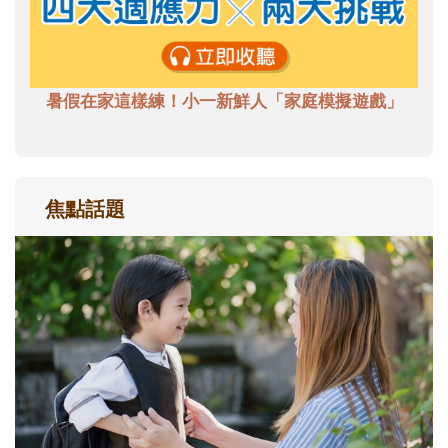
暑假在家這樣練！小一新鮮人「家庭模擬遊戲」
焦點話題
和孩子一起長大的那個男人│讀懂父親的
不同模樣
沒有人天生就擅長當爸爸！男人總是在一次
次「前所未有」的體驗中，跟著孩子一起長
大。從給予安全感的肢體遊戲，到獨立自
主、角色認同及解決問題的能力養成。爸爸