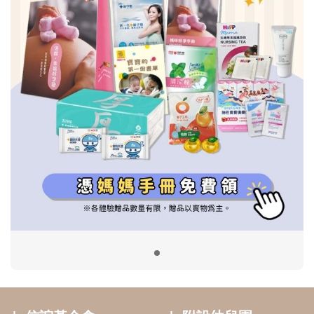
信誼基金會
附設幼兒園
信誼兒童發展國際研討會
實驗幼兒園
2022信誼年度報告
小袋鼠幼師網
2023信誼年度報告
2024信誼年度報告
2025信誼年度報告
育兒服務
好好育兒