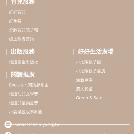
知新劇場
Bookstart閱讀起步走
農人餐桌
信誼幼兒文學獎
Green & Safe
信誼兒童動畫獎
小袋鼠說故事劇團
service@hsin-yi.org.tw
信誼好好育兒
小太陽親子館
小太陽親子書房
(02)2396-5305轉2345 (週一～週五 9:00～18:00)
認識信誼
合作洽談
智慧財產權聲明
本網站建議使用IE9(含以上)或 Google Chrome 版本瀏覽器
信誼基金會/上誼文化實業股份有限公司 版權所有 ©