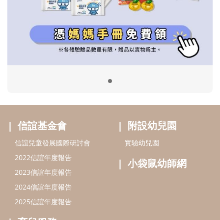
信誼基金會
附設幼兒園
信誼兒童發展國際研討會
實驗幼兒園
2022信誼年度報告
小袋鼠幼師網
2023信誼年度報告
2024信誼年度報告
2025信誼年度報告
育兒服務
好好育兒
好孕袋
分齡育兒電子報
線上教養諮詢
出版服務
好好生活廣場
信誼基金出版社
小太陽親子館
小太陽親子書房
閱讀推廣