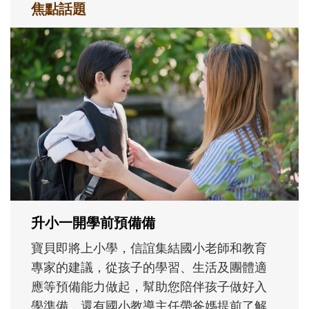
焦點話題
和孩子一起長大的那個男人│讀懂父親的
不同模樣
沒有人天生就擅長當爸爸！男人總是在一次
次「前所未有」的體驗中，跟著孩子一起長
大。從給予安全感的肢體遊戲，到獨立自
主、角色認同及解決問題的能力養成。爸爸
正嘗試用不同的模樣，參與孩子每個重要的
成長歷程。