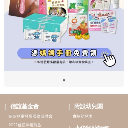
信誼基金會
附設幼兒園
信誼兒童發展國際研討會
實驗幼兒園
2022信誼年度報告
小袋鼠幼師網
2023信誼年度報告
2024信誼年度報告
2025信誼年度報告
育兒服務
好好育兒
好孕袋
分齡育兒電子報
線上教養諮詢