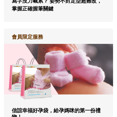
寫字沒力喊累？ 姿勢不對定型超難改，
掌握正確握筆關鍵
會員限定服務
信誼幸福好孕袋，給孕媽咪的第一份禮
物！