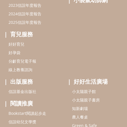
出版服務
好好生活廣場
信誼基金出版社
小太陽親子館
小太陽親子書房
閱讀推廣
知新劇場
Bookstart閱讀起步走
農人餐桌
信誼幼兒文學獎
Green & Safe
信誼兒童動畫獎
小袋鼠說故事劇團
service@hsin-yi.org.tw
信誼好好育兒
小太陽親子館
小太陽親子書房
(02)2396-5305轉2345 (週一～週五 9:00～18:00)
認識信誼
合作洽談
智慧財產權聲明
本網站建議使用IE9(含以上)或 Google Chrome 版本瀏覽器