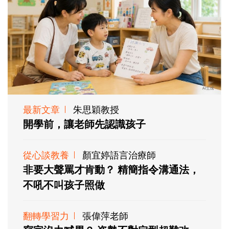
最新文章
朱思穎教授
開學前，讓老師先認識孩子
從心談教養
顏宜婷語言治療師
非要大聲罵才肯動？ 精簡指令溝通法，
不吼不叫孩子照做
翻轉學習力
張偉萍老師