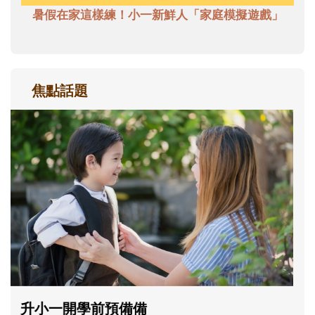
暑假在家這樣練！小一新鮮人「家庭模擬遊戲」
焦點話題
和孩子一起長大的那個男人│讀懂父親的