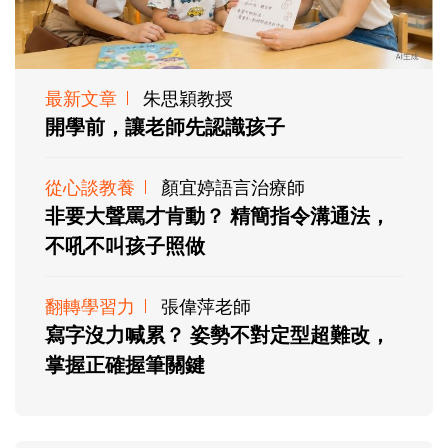
最新文章
朱思穎教授
開學前，讓老師先認識孩子
從心談教養
顏宜婷語言治療師
非要大聲罵才肯動？ 精簡指令溝通法，
不吼不叫孩子照做
翻轉學習力
張偉萍老師
寫字沒力喊累？ 姿勢不對定型超難改，
掌握正確握筆關鍵