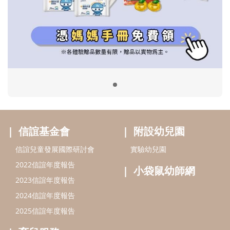
信誼基金會
附設幼兒園
信誼兒童發展國際研討會
實驗幼兒園
2022信誼年度報告
小袋鼠幼師網
2023信誼年度報告
2024信誼年度報告
2025信誼年度報告
育兒服務
好好育兒
好孕袋
分齡育兒電子報
線上教養諮詢
出版服務
好好生活廣場
信誼基金出版社
小太陽親子館
小太陽親子書房
閱讀推廣