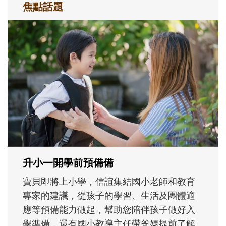
焦點話題
和孩子一起長大的那個男人│讀懂父親的
不同模樣
沒有人天生就擅長當爸爸！男人總是在一次
次「前所未有」的體驗中，跟著孩子一起長
大。從給予安全感的肢體遊戲，到獨立自
主、角色認同及解決問題的能力養成。爸爸
正嘗試用不同的模樣，參與孩子每個重要的
成長歷程。