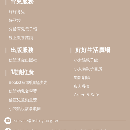
知新劇場
Bookstart閱讀起步走
農人餐桌
信誼幼兒文學獎
Green & Safe
信誼兒童動畫獎
小袋鼠說故事劇團
service@hsin-yi.org.tw
信誼好好育兒
小太陽親子館
小太陽親子書房
(02)2396-5305轉2345 (週一～週五 9:00～18:00)
認識信誼
合作洽談
智慧財產權聲明
本網站建議使用IE9(含以上)或 Google Chrome 版本瀏覽器
信誼基金會/上誼文化實業股份有限公司 版權所有 ©