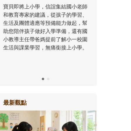
同的模樣
寶貝即將上小學，信誼集結國小老師
歷程。
和教育專家的建議，從孩子的學習、
生活及團體適應等預備能力做起，幫
助您陪伴孩子做好入學準備，還有國
小教導主任帶爸媽提前了解小一校園
生活與課業學習，無痛銜接上小學。
最新觀點