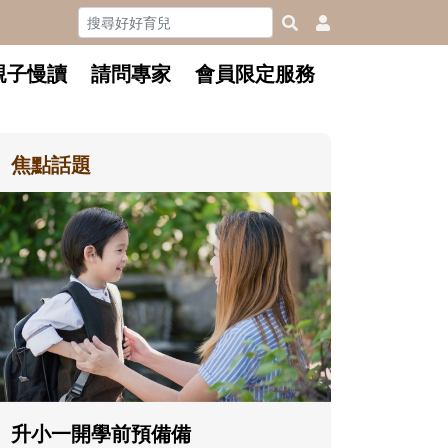
親子慢讀
請問專家
會員限定服務
焦點話題
和孩子一
懂父親的
沒有人天
在一次次
著孩子一
體遊戲，
決問題的
升小一開學前預備備