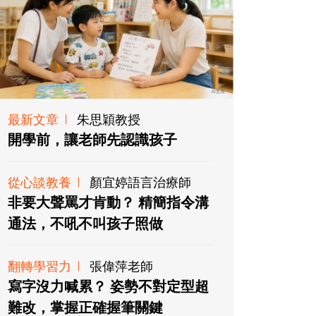
最新文章
朱思穎教授
開學前，讓老師先認識孩子
從心談教養
顏宜婷語言治療師
非要大聲罵才肯動？ 精簡指令溝
通法，不吼不叫孩子照做
翻轉學習力
張偉萍老師
寫字沒力喊累？ 姿勢不對定型超
難改，掌握正確握筆關鍵