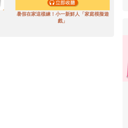
暑假在家這樣練！小一新鮮人「家庭模擬遊
戲」