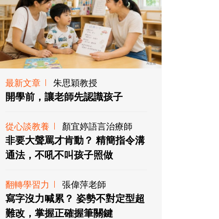
最新文章
朱思穎教授
開學前，讓老師先認識孩子
從心談教養
顏宜婷語言治療師
非要大聲罵才肯動？ 精簡指令溝
通法，不吼不叫孩子照做
翻轉學習力
張偉萍老師
寫字沒力喊累？ 姿勢不對定型超
難改，掌握正確握筆關鍵