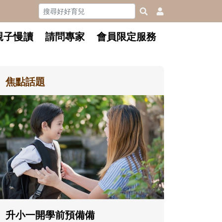
親子慢讀
請問專家
會員限定服務
焦點話題
和孩子一起長大的那個男人│讀
懂父親的不同模樣
沒有人天生就擅長當爸爸！男人總是
在一次次「前所未有」的體驗中，跟
著孩子一起長大。從給予安全感的肢
體遊戲，到獨立自主、角色認同及解
決問題的能力養成。爸爸正嘗試用不