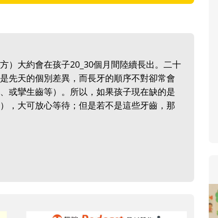
寶貝即將上小學，信誼集結國小老師
和教育專家的建議，從孩子的學習、
生活及團體適應等預備能力做起，幫
助您陪伴孩子做好入學準備，還有國
）大約會在孩子20_30個月間陸續長出。二十
小教導主任帶爸媽提前了解小一校園
是先天的個別差異，而長牙的順序不對卻常會
生活與課業學習，無痛銜接上小學。
、或攣生齒等）。所以，如果孩子現在缺的是
），大可放心等待；但是若不是這些牙齒，那