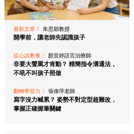
最新文章
朱思穎教授
開學前，讓老師先認識孩子
從心談教養
顏宜婷語言治療師
非要大聲罵才肯動？ 精簡指令溝通法，
不吼不叫孩子照做
翻轉學習力
張偉萍老師
寫字沒力喊累？ 姿勢不對定型超難改，
掌握正確握筆關鍵