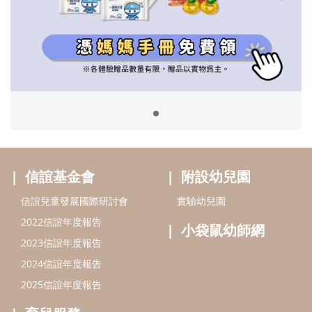
信誼基金會
附設幼兒園
信誼兒童發展國際研討會
實驗幼兒園
2022信誼年度報告
小袋鼠幼師網
2023信誼年度報告
2024信誼年度報告
2025信誼年度報告
育兒服務
好好育兒
好孕袋
分齡育兒電子報
線上教養諮詢
出版服務
好好生活廣場
信誼基金出版社
小太陽親子館
小太陽親子書房
閱讀推廣