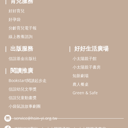
知新劇場
Bookstart閱讀起步走
農人餐桌
信誼幼兒文學獎
Green & Safe
信誼兒童動畫獎
小袋鼠說故事劇團
service@hsin-yi.org.tw
信誼好好育兒
小太陽親子館
小太陽親子書房
(02)2396-5305轉2345 (週一～週五 9:00～18:00)
認識信誼
合作洽談
智慧財產權聲明
本網站建議使用IE9(含以上)或 Google Chrome 版本瀏覽器
信誼基金會/上誼文化實業股份有限公司 版權所有 ©