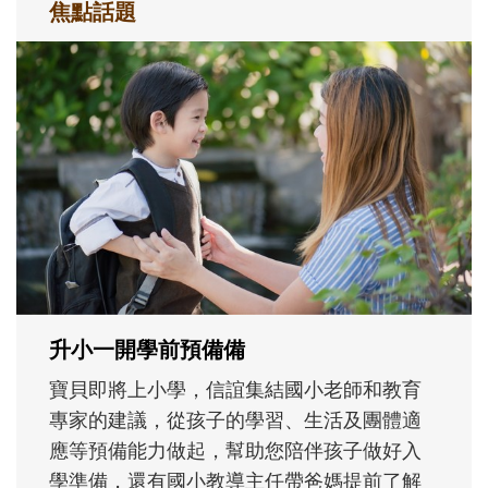
焦點話題
和孩子一起長大的那個男人│讀懂父親的
不同模樣
沒有人天生就擅長當爸爸！男人總是在一次
次「前所未有」的體驗中，跟著孩子一起長
大。從給予安全感的肢體遊戲，到獨立自
主、角色認同及解決問題的能力養成。爸爸
正嘗試用不同的模樣，參與孩子每個重要的
成長歷程。