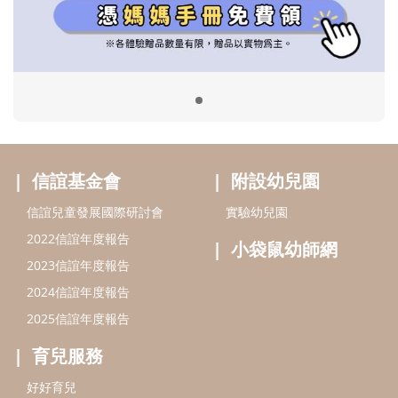
2022信誼年度報告
小袋鼠幼師網
2023信誼年度報告
2024信誼年度報告
2025信誼年度報告
育兒服務
好好育兒
好孕袋
分齡育兒電子報
線上教養諮詢
出版服務
好好生活廣場
信誼基金出版社
小太陽親子館
小太陽親子書房
閱讀推廣
知新劇場
Bookstart閱讀起步走
農人餐桌