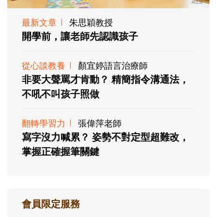
最新文章
朱思穎教授
開學前，讓老師先認識孩子
從心談教養
顏宜婷語言治療師
非要大聲罵才肯動？ 精簡指令溝通法，
不吼不叫孩子照做
翻轉學習力
張偉萍老師
寫字沒力喊累？ 姿勢不對定型超難改，
掌握正確握筆關鍵
會員限定服務