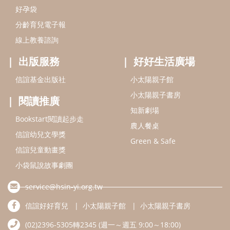
信誼幼兒文學獎
Green & Safe
信誼兒童動畫獎
小袋鼠說故事劇團
service@hsin-yi.org.tw
信誼好好育兒
小太陽親子館
小太陽親子書房
(02)2396-5305轉2345 (週一～週五 9:00～18:00)
認識信誼
合作洽談
智慧財產權聲明
本網站建議使用IE9(含以上)或 Google Chrome 版本瀏覽器
信誼基金會/上誼文化實業股份有限公司 版權所有 ©