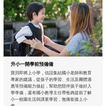
和孩子一起長大的那個男人│讀懂父親的
不同模樣
沒有人天生就擅長當爸爸！男人總是在一次
次「前所未有」的體驗中，跟著孩子一起長
大。從給予安全感的肢體遊戲，到獨立自
主、角色認同及解決問題的能力養成。爸爸
正嘗試用不同的模樣，參與孩子每個重要的
成長歷程。