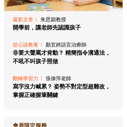
最新文章
朱思穎教授
開學前，讓老師先認識孩子
從心談教養
顏宜婷語言治療師
非要大聲罵才肯動？ 精簡指令溝通法，
不吼不叫孩子照做
翻轉學習力
張偉萍老師
寫字沒力喊累？ 姿勢不對定型超難改，
掌握正確握筆關鍵
會員限定服務