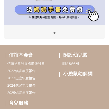
信誼兒童發展國際研討會
實驗幼兒園
2022信誼年度報告
小袋鼠幼師網
2023信誼年度報告
2024信誼年度報告
2025信誼年度報告
育兒服務
好好育兒
好孕袋
分齡育兒電子報
線上教養諮詢
出版服務
好好生活廣場
信誼基金出版社
小太陽親子館
小太陽親子書房
閱讀推廣
知新劇場