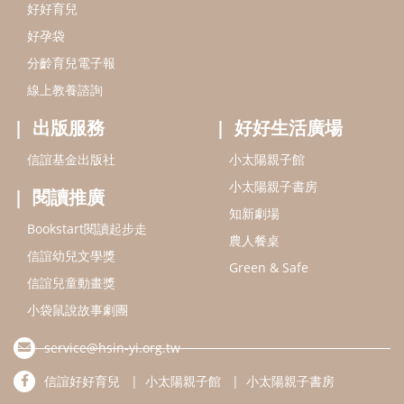
Bookstart閱讀起步走
農人餐桌
信誼幼兒文學獎
Green & Safe
信誼兒童動畫獎
小袋鼠說故事劇團
service@hsin-yi.org.tw
信誼好好育兒
小太陽親子館
小太陽親子書房
(02)2396-5305轉2345 (週一～週五 9:00～18:00)
認識信誼
合作洽談
智慧財產權聲明
本網站建議使用IE9(含以上)或 Google Chrome 版本瀏覽器
信誼基金會/上誼文化實業股份有限公司 版權所有 ©