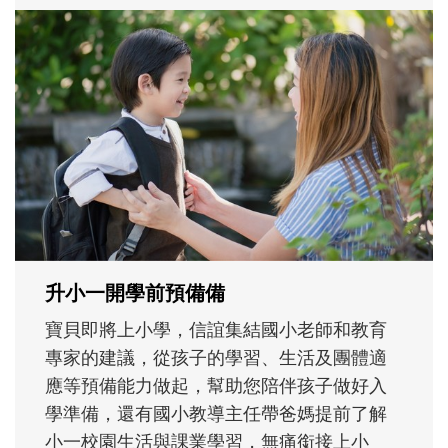
和孩子一起長大的那個男人│讀懂父親的
不同模樣
沒有人天生就擅長當爸爸！男人總是在一次
次「前所未有」的體驗中，跟著孩子一起長
大。從給予安全感的肢體遊戲，到獨立自
主、角色認同及解決問題的能力養成。爸爸
正嘗試用不同的模樣，參與孩子每個重要的
成長歷程。