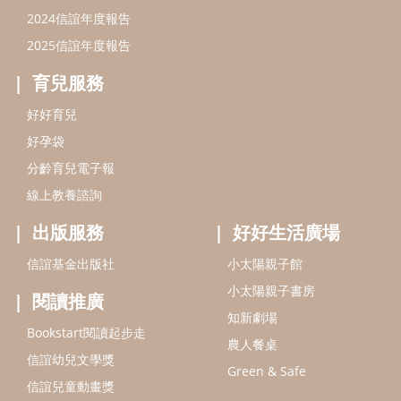
出版服務
好好生活廣場
信誼基金出版社
小太陽親子館
小太陽親子書房
閱讀推廣
知新劇場
Bookstart閱讀起步走
農人餐桌
信誼幼兒文學獎
Green & Safe
信誼兒童動畫獎
小袋鼠說故事劇團
service@hsin-yi.org.tw
信誼好好育兒
小太陽親子館
小太陽親子書房
(02)2396-5305轉2345 (週一～週五 9:00～18:00)
認識信誼
合作洽談
智慧財產權聲明
本網站建議使用IE9(含以上)或 Google Chrome 版本瀏覽器
信誼基金會/上誼文化實業股份有限公司 版權所有 ©