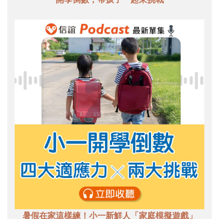
暑假在家這樣練！小一新鮮人「家庭模擬遊戲」