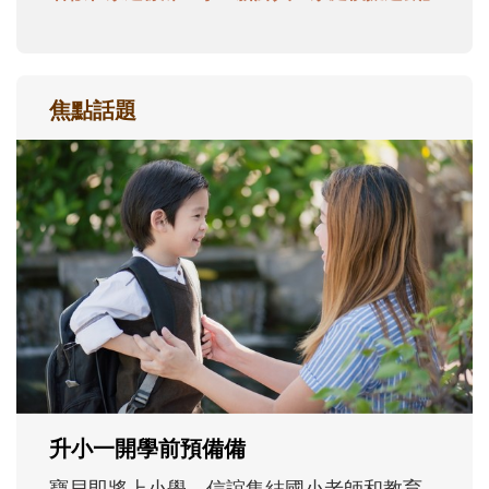
焦點話題
和孩子一起長大的那個男人│讀懂父親的
不同模樣
沒有人天生就擅長當爸爸！男人總是在一次
次「前所未有」的體驗中，跟著孩子一起長
大。從給予安全感的肢體遊戲，到獨立自
主、角色認同及解決問題的能力養成。爸爸
正嘗試用不同的模樣，參與孩子每個重要的
成長歷程。