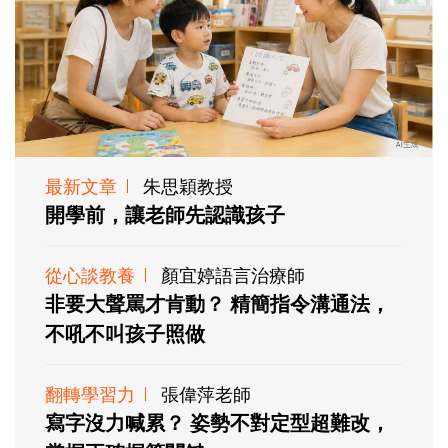
最新文章
朱思穎教授
開學前，讓老師先認識孩子
從心談教養
顏宜婷語言治療師
非要大聲罵才肯動？ 精簡指令溝通法，
不吼不叫孩子照做
翻轉學習力
張偉萍老師
寫字沒力喊累？ 姿勢不對定型超難改，