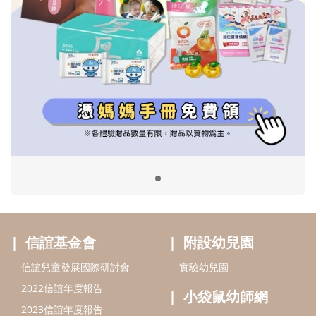
信誼基金會
附設幼兒園
信誼兒童發展國際研討會
實驗幼兒園
2022信誼年度報告
小袋鼠幼師網
2023信誼年度報告
2024信誼年度報告
2025信誼年度報告
育兒服務
好好育兒
好孕袋
分齡育兒電子報
線上教養諮詢