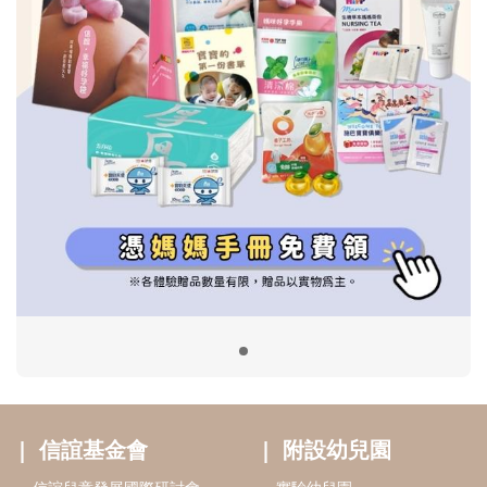
信誼基金會
附設幼兒園
信誼兒童發展國際研討會
實驗幼兒園
2022信誼年度報告
小袋鼠幼師網
2023信誼年度報告
2024信誼年度報告
2025信誼年度報告
育兒服務
好好育兒
好孕袋