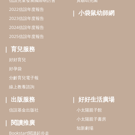
分齡育兒電子報
線上教養諮詢
出版服務
好好生活廣場
信誼基金出版社
小太陽親子館
小太陽親子書房
閱讀推廣
知新劇場
Bookstart閱讀起步走
農人餐桌
信誼幼兒文學獎
Green & Safe
信誼兒童動畫獎
小袋鼠說故事劇團
service@hsin-yi.org.tw
信誼好好育兒
小太陽親子館
小太陽親子書房
(02)2396-5305轉2345 (週一～週五 9:00～18:00)
認識信誼
合作洽談
智慧財產權聲明