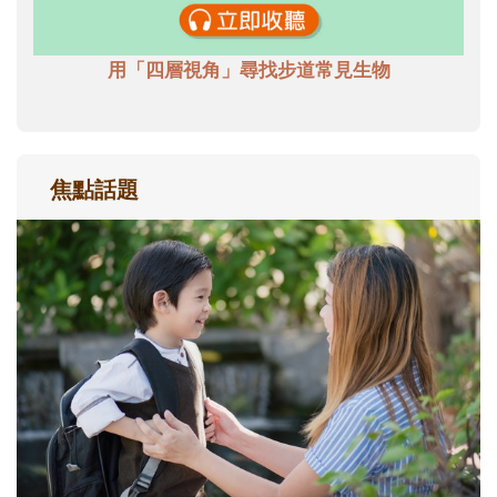
用「四層視角」尋找步道常見生物
焦點話題
和孩子一起長大的那個男人│讀懂父親的
不同模樣
沒有人天生就擅長當爸爸！男人總是在一次
次「前所未有」的體驗中，跟著孩子一起長
大。從給予安全感的肢體遊戲，到獨立自
主、角色認同及解決問題的能力養成。爸爸
正嘗試用不同的模樣，參與孩子每個重要的