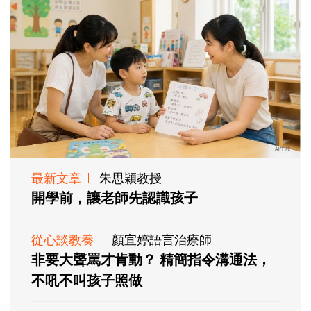
最新文章
朱思穎教授
開學前，讓老師先認識孩子
從心談教養
顏宜婷語言治療師
非要大聲罵才肯動？ 精簡指令溝通法，
不吼不叫孩子照做