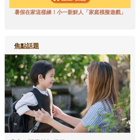
暑假在家這樣練！小一新鮮人「家庭模擬遊戲」
焦點話題