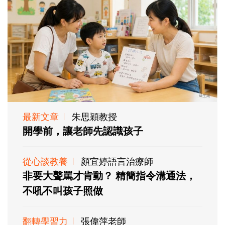
最新文章
朱思穎教授
開學前，讓老師先認識孩子
從心談教養
顏宜婷語言治療師
非要大聲罵才肯動？ 精簡指令溝通法，
不吼不叫孩子照做
翻轉學習力
張偉萍老師