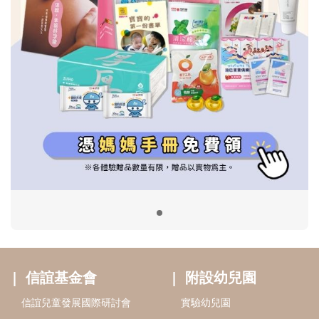
信誼基金會
附設幼兒園
信誼兒童發展國際研討會
實驗幼兒園
2022信誼年度報告
小袋鼠幼師網
2023信誼年度報告
2024信誼年度報告
2025信誼年度報告
育兒服務
好好育兒
好孕袋
分齡育兒電子報