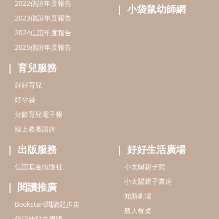
線上教養諮詢
出版服務
好好生活廣場
信誼基金出版社
小太陽親子館
小太陽親子書房
閱讀推廣
知新劇場
Bookstart閱讀起步走
農人餐桌
信誼幼兒文學獎
Green & Safe
信誼兒童動畫獎
小袋鼠說故事劇團
service@hsin-yi.org.tw
信誼好好育兒
小太陽親子館
小太陽親子書房
(02)2396-5305轉2345 (週一～週五 9:00～18:00)
認識信誼
合作洽談
智慧財產權聲明