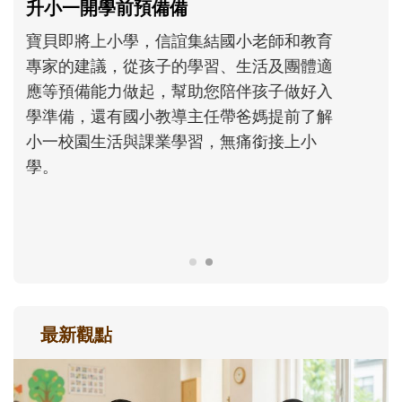
和孩子一起長大的那個男人│讀懂父親的
不同模樣
沒有人天生就擅長當爸爸！男人總是在一次
次「前所未有」的體驗中，跟著孩子一起長
大。從給予安全感的肢體遊戲，到獨立自
主、角色認同及解決問題的能力養成。爸爸
正嘗試用不同的模樣，參與孩子每個重要的
成長歷程。
最新觀點