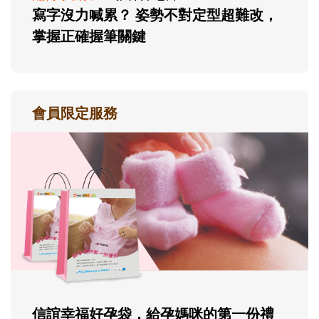
寫字沒力喊累？ 姿勢不對定型超難改，
掌握正確握筆關鍵
會員限定服務
信誼幸福好孕袋，給孕媽咪的第一份禮