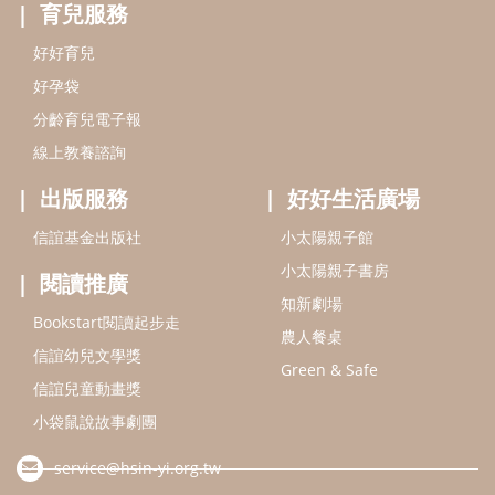
閱讀推廣
知新劇場
Bookstart閱讀起步走
農人餐桌
信誼幼兒文學獎
Green & Safe
信誼兒童動畫獎
小袋鼠說故事劇團
service@hsin-yi.org.tw
信誼好好育兒
小太陽親子館
小太陽親子書房
(02)2396-5305轉2345 (週一～週五 9:00～18:00)
認識信誼
合作洽談
智慧財產權聲明
本網站建議使用IE9(含以上)或 Google Chrome 版本瀏覽器
信誼基金會/上誼文化實業股份有限公司 版權所有 ©