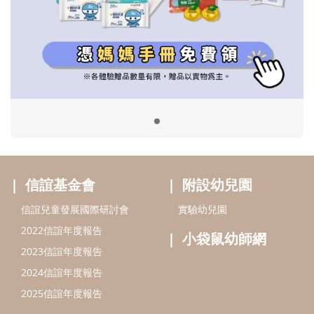
信誼基金會
附設幼兒園
信誼兒童發展國際研討會
實驗幼兒園
2022信誼年度報告
小袋鼠幼師網
2023信誼年度報告
2024信誼年度報告
2025信誼年度報告
育兒服務
好好育兒
好孕袋
分齡育兒電子報
線上教養諮詢
出版服務
好好生活廣場
信誼基金出版社
小太陽親子館
小太陽親子書房