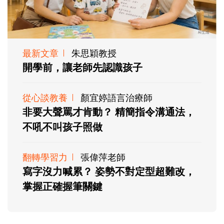
最新文章
朱思穎教授
開學前，讓老師先認識孩子
從心談教養
顏宜婷語言治療師
非要大聲罵才肯動？ 精簡指令溝通法，
不吼不叫孩子照做
翻轉學習力
張偉萍老師
寫字沒力喊累？ 姿勢不對定型超難改，
掌握正確握筆關鍵