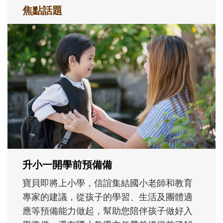
焦點話題
和孩子一起長大的那個男人│讀懂父親的
不同模樣
沒有人天生就擅長當爸爸！男人總是在一次
次「前所未有」的體驗中，跟著孩子一起長
大。從給予安全感的肢體遊戲，到獨立自
主、角色認同及解決問題的能力養成。爸爸
正嘗試用不同的模樣，參與孩子每個重要的
成長歷程。