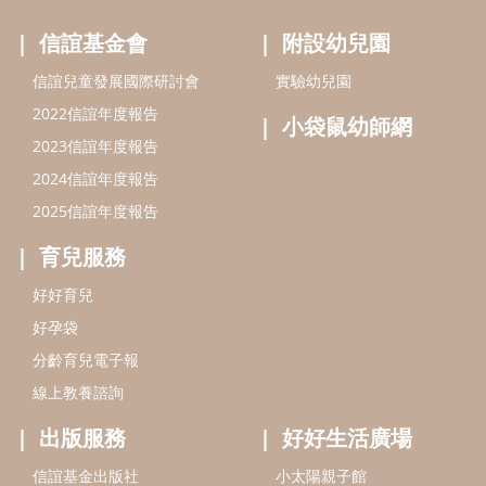
好好育兒
好孕袋
分齡育兒電子報
線上教養諮詢
出版服務
好好生活廣場
信誼基金出版社
小太陽親子館
小太陽親子書房
閱讀推廣
知新劇場
Bookstart閱讀起步走
農人餐桌
信誼幼兒文學獎
Green & Safe
信誼兒童動畫獎
小袋鼠說故事劇團
service@hsin-yi.org.tw
信誼好好育兒
小太陽親子館
小太陽親子書房