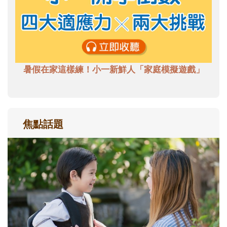
暑假在家這樣練！小一新鮮人「家庭模擬遊戲」
焦點話題
和孩子一起長大的那個男人│讀懂父親的
不同模樣
沒有人天生就擅長當爸爸！男人總是在一次
次「前所未有」的體驗中，跟著孩子一起長