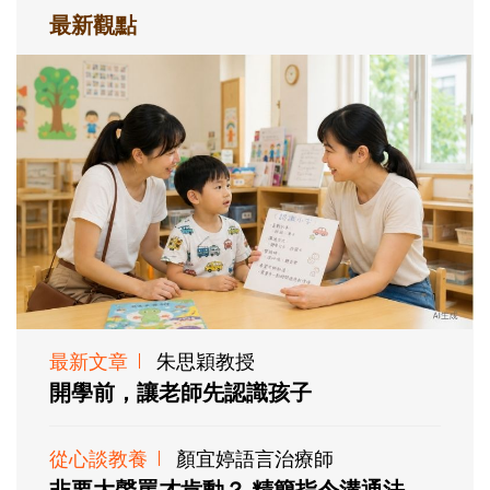
最新觀點
最新文章
朱思穎教授
開學前，讓老師先認識孩子
從心談教養
顏宜婷語言治療師
非要大聲罵才肯動？ 精簡指令溝通法，