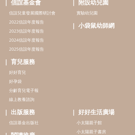
好孕袋
分齡育兒電子報
線上教養諮詢
出版服務
好好生活廣場
信誼基金出版社
小太陽親子館
小太陽親子書房
閱讀推廣
知新劇場
Bookstart閱讀起步走
農人餐桌
信誼幼兒文學獎
Green & Safe
信誼兒童動畫獎
小袋鼠說故事劇團
service@hsin-yi.org.tw
信誼好好育兒
小太陽親子館
小太陽親子書房
(02)2396-5305轉2345 (週一～週五 9:00～18:00)