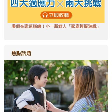
暑假在家這樣練！小一新鮮人「家庭模擬遊戲」
焦點話題
和孩子一起長大的那個男人│讀懂父親的
不同模樣
沒有人天生就擅長當爸爸！男人總是在一次
次「前所未有」的體驗中，跟著孩子一起長
大。從給予安全感的肢體遊戲，到獨立自
主、角色認同及解決問題的能力養成。爸爸