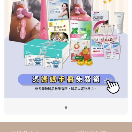
信誼基金會
附設幼兒園
信誼兒童發展國際研討會
實驗幼兒園
2022信誼年度報告
小袋鼠幼師網
2023信誼年度報告
2024信誼年度報告
2025信誼年度報告
育兒服務
好好育兒