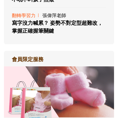
翻轉學習力
張偉萍老師
寫字沒力喊累？ 姿勢不對定型超難改，
掌握正確握筆關鍵
會員限定服務