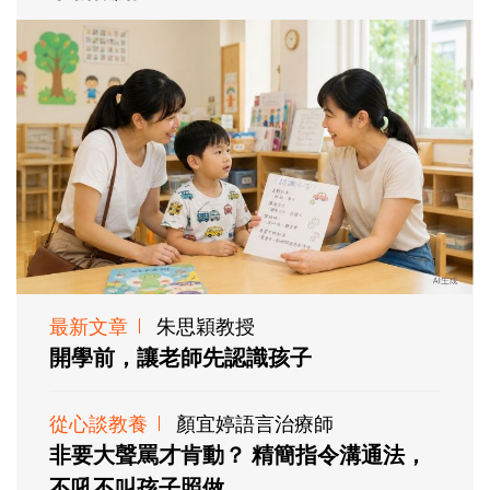
最新文章
朱思穎教授
開學前，讓老師先認識孩子
從心談教養
顏宜婷語言治療師
非要大聲罵才肯動？ 精簡指令溝通法，
不吼不叫孩子照做