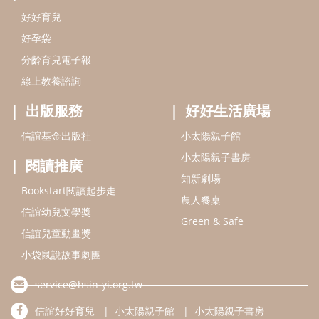
Bookstart閱讀起步走
農人餐桌
信誼幼兒文學獎
Green & Safe
信誼兒童動畫獎
小袋鼠說故事劇團
service@hsin-yi.org.tw
信誼好好育兒
小太陽親子館
小太陽親子書房
(02)2396-5305轉2345 (週一～週五 9:00～18:00)
認識信誼
合作洽談
智慧財產權聲明
本網站建議使用IE9(含以上)或 Google Chrome 版本瀏覽器
信誼基金會/上誼文化實業股份有限公司 版權所有 ©