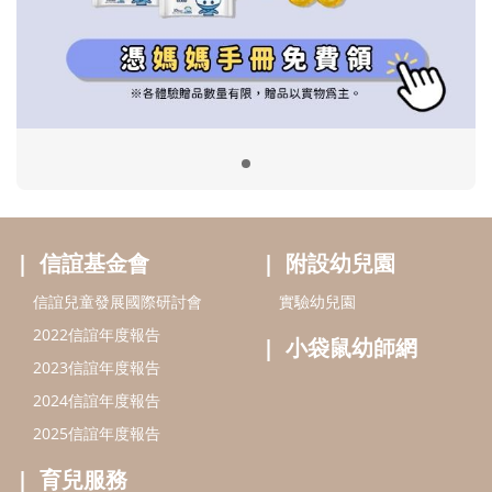
信誼兒童發展國際研討會
實驗幼兒園
2022信誼年度報告
小袋鼠幼師網
2023信誼年度報告
2024信誼年度報告
2025信誼年度報告
育兒服務
好好育兒
好孕袋
分齡育兒電子報
線上教養諮詢
出版服務
好好生活廣場
信誼基金出版社
小太陽親子館
小太陽親子書房
閱讀推廣
知新劇場