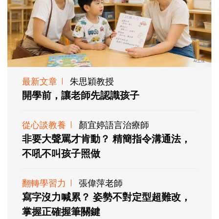
最新文章
朱思穎教授
開學前，讓老師先認識孩子
從心談教養
顏宜婷語言治療師
非要大聲罵才肯動？ 精簡指令溝通法，
不吼不叫孩子照做
翻轉學習力
張偉萍老師
寫字沒力喊累？ 姿勢不對定型超難改，
掌握正確握筆關鍵