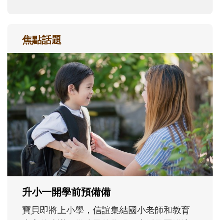
焦點話題
和孩子一起長大的那個男人│讀懂父親的
不同模樣
沒有人天生就擅長當爸爸！男人總是在一次
次「前所未有」的體驗中，跟著孩子一起長
大。從給予安全感的肢體遊戲，到獨立自
主、角色認同及解決問題的能力養成。爸爸
正嘗試用不同的模樣，參與孩子每個重要的
成長歷程。