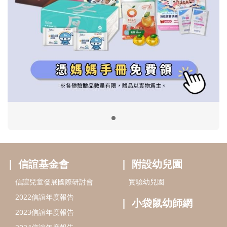
信誼基金會
附設幼兒園
信誼兒童發展國際研討會
實驗幼兒園
2022信誼年度報告
小袋鼠幼師網
2023信誼年度報告
2024信誼年度報告
2025信誼年度報告
育兒服務
好好育兒
好孕袋
分齡育兒電子報
線上教養諮詢
出版服務
好好生活廣場