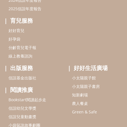
信誼基金出版社
小太陽親子館
小太陽親子書房
閱讀推廣
知新劇場
Bookstart閱讀起步走
農人餐桌
信誼幼兒文學獎
Green & Safe
信誼兒童動畫獎
小袋鼠說故事劇團
service@hsin-yi.org.tw
信誼好好育兒
小太陽親子館
小太陽親子書房
(02)2396-5305轉2345 (週一～週五 9:00～18:00)
認識信誼
合作洽談
智慧財產權聲明
本網站建議使用IE9(含以上)或 Google Chrome 版本瀏覽器
信誼基金會/上誼文化實業股份有限公司 版權所有 ©