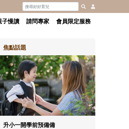
親子慢讀
請問專家
會員限定服務
焦點話題
和孩子一起長大的那個男人│讀
懂父親的不同模樣
沒有人天生就擅長當爸爸！男人總是
在一次次「前所未有」的體驗中，跟
著孩子一起長大。從給予安全感的肢
體遊戲，到獨立自主、角色認同及解
決問題的能力養成。爸爸正嘗試用不