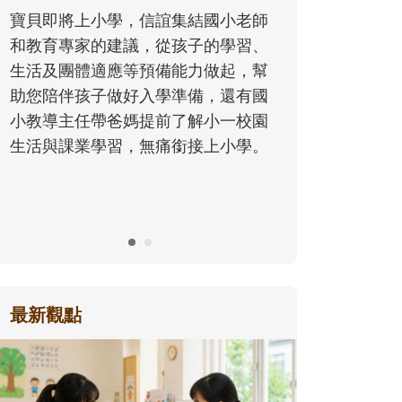
同的模樣，參與孩子每個重要的成長
老師
歷程。
習、
，幫
有國
校園
學。
最新觀點