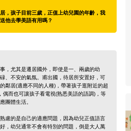
寶貝即將上小學，信誼集結國小
，孩子目前三歲，正值上幼兒園的年齡，我
和教育專家的建議，從孩子的學
送他去學美語有用嗎？
生活及團體適應等預備能力做起
助您陪伴孩子做好入學準備，還
小教導主任帶爸媽提前了解小一
生活與課業學習，無痛銜接上小
事，尤其是遷居國外，即使是一、兩歲的幼
碌、不安的氣氛。甫出國，待居所安置好，可
的鄰居(適應不同的人種)，帶著孩子逛附近的超
，偶而也可讓孩子看電視(熟悉美語的語調)，等
子適應團體生活。
熟慮的是自己的適應問題，因為幼兒正值語言
好，幼兒通常不會有特別的問題，倒是大人萬