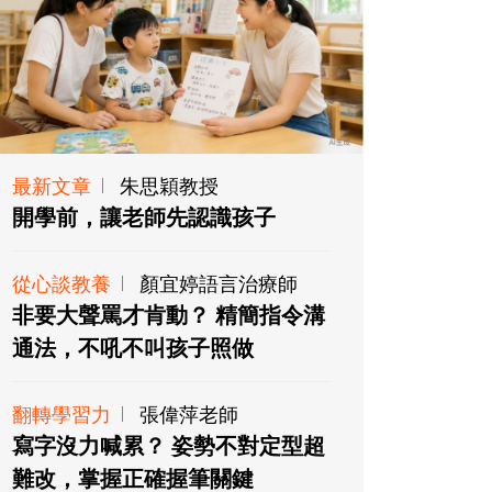
最新文章
朱思穎教授
開學前，讓老師先認識孩子
從心談教養
顏宜婷語言治療師
非要大聲罵才肯動？ 精簡指令溝
通法，不吼不叫孩子照做
翻轉學習力
張偉萍老師
寫字沒力喊累？ 姿勢不對定型超
難改，掌握正確握筆關鍵