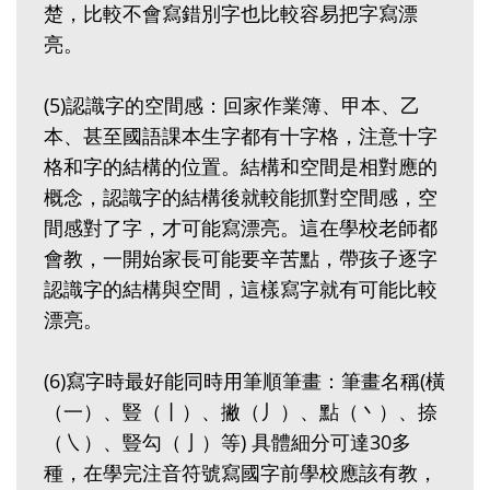
楚，比較不會寫錯別字也比較容易把字寫漂
亮。
(5)認識字的空間感：回家作業簿、甲本、乙
本、甚至國語課本生字都有十字格，注意十字
格和字的結構的位置。結構和空間是相對應的
概念，認識字的結構後就較能抓對空間感，空
間感對了字，才可能寫漂亮。這在學校老師都
會教，一開始家長可能要辛苦點，帶孩子逐字
認識字的結構與空間，這樣寫字就有可能比較
漂亮。
(6)寫字時最好能同時用筆順筆畫：筆畫名稱(橫
（一）、豎（丨）、撇（丿）、點（丶）、捺
（㇏）、豎勾（亅）等) 具體細分可達30多
種，在學完注音符號寫國字前學校應該有教，