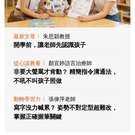
最新文章
朱思穎教授
開學前，讓老師先認識孩子
從心談教養
顏宜婷語言治療師
非要大聲罵才肯動？ 精簡指令溝通法，
不吼不叫孩子照做
翻轉學習力
張偉萍老師
寫字沒力喊累？ 姿勢不對定型超難改，
掌握正確握筆關鍵