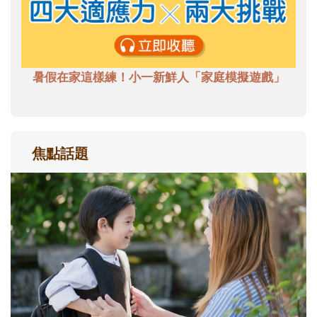
暑假在家這樣練！小一新鮮人「家庭模擬遊戲」
焦點話題
和孩子一起長大的那個男人│讀懂父親的
不同模樣
沒有人天生就擅長當爸爸！男人總是在一次
次「前所未有」的體驗中，跟著孩子一起長
大。從給予安全感的肢體遊戲，到獨立自