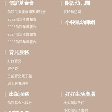
好孕袋
分齡育兒電子報
線上教養諮詢
出版服務
好好生活廣場
信誼基金出版社
小太陽親子館
小太陽親子書房
閱讀推廣
知新劇場
Bookstart閱讀起步走
農人餐桌
信誼幼兒文學獎
Green & Safe
信誼兒童動畫獎
小袋鼠說故事劇團
service@hsin-yi.org.tw
信誼好好育兒
小太陽親子館
小太陽親子書房
(02)2396-5305轉2345 (週一～週五 9:00～18:00)