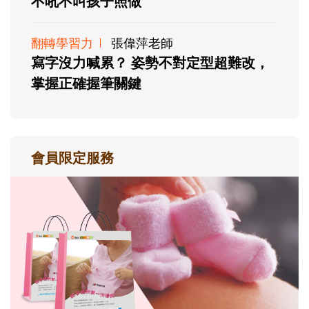
不吼不叫孩子照做
翻轉學習力
張偉萍老師
寫字沒力喊累？ 姿勢不對定型超難改，
掌握正確握筆關鍵
會員限定服務