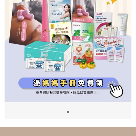
信誼基金會
附設幼兒園
信誼兒童發展國際研討會
實驗幼兒園
2022信誼年度報告
小袋鼠幼師網
2023信誼年度報告
2024信誼年度報告
2025信誼年度報告
育兒服務
好好育兒