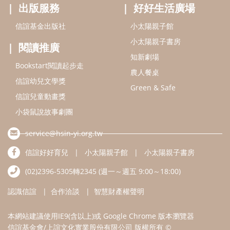
出版服務
好好生活廣場
信誼基金出版社
小太陽親子館
小太陽親子書房
閱讀推廣
知新劇場
Bookstart閱讀起步走
農人餐桌
信誼幼兒文學獎
Green & Safe
信誼兒童動畫獎
小袋鼠說故事劇團
service@hsin-yi.org.tw
信誼好好育兒
小太陽親子館
小太陽親子書房
(02)2396-5305轉2345 (週一～週五 9:00～18:00)
認識信誼
合作洽談
智慧財產權聲明
本網站建議使用IE9(含以上)或 Google Chrome 版本瀏覽器
信誼基金會/上誼文化實業股份有限公司 版權所有 ©