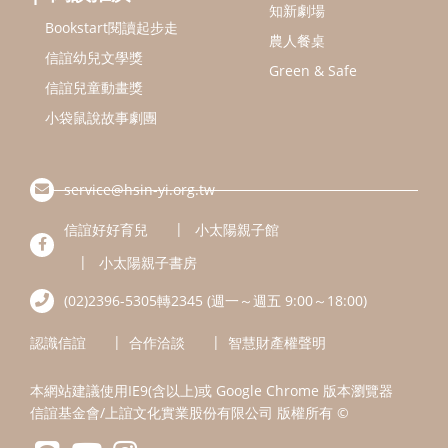
知新劇場
Bookstart閱讀起步走
農人餐桌
信誼幼兒文學獎
Green & Safe
信誼兒童動畫獎
小袋鼠說故事劇團
service@hsin-yi.org.tw
信誼好好育兒
小太陽親子館
小太陽親子書房
(02)2396-5305轉2345 (週一～週五 9:00～18:00)
認識信誼
合作洽談
智慧財產權聲明
本網站建議使用IE9(含以上)或 Google Chrome 版本瀏覽器
信誼基金會/上誼文化實業股份有限公司 版權所有 ©