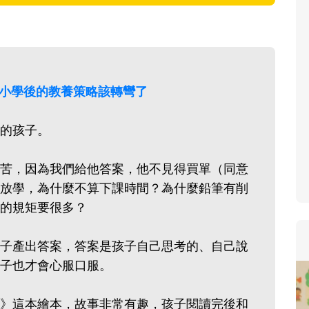
寶貝即將上小學，信誼集結國
和教育專家的建議，從孩子的
生活及團體適應等預備能力做
助您陪伴孩子做好入學準備，
？上小學後的教養策略該轉彎了
小教導主任帶爸媽提前了解小
生活與課業學習，無痛銜接上
的孩子。
苦，因為我們給他答案，他不見得買單（同意
放學，為什麼不算下課時間？為什麼鉛筆有削
的規矩要很多？
子產出答案，答案是孩子自己思考的、自己說
子也才會心服口服。
》這本繪本，故事非常有趣，孩子閱讀完後和