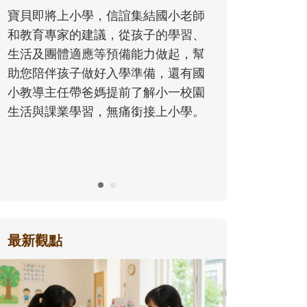
同的模樣，參與孩子每個重要的成長
小老師
歷程。
學習、
起，幫
還有國
一校園
小學。
最新觀點