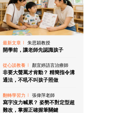
最新文章
朱思穎教授
開學前，讓老師先認識孩子
從心談教養
顏宜婷語言治療師
非要大聲罵才肯動？ 精簡指令溝
通法，不吼不叫孩子照做
翻轉學習力
張偉萍老師
寫字沒力喊累？ 姿勢不對定型超
難改，掌握正確握筆關鍵