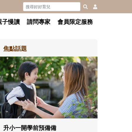
親子慢讀
請問專家
會員限定服務
焦點話題
和孩子一起長大的那個男人│讀
懂父親的不同模樣
沒有人天生就擅長當爸爸！男人總是
在一次次「前所未有」的體驗中，跟
著孩子一起長大。從給予安全感的肢
體遊戲，到獨立自主、角色認同及解
決問題的能力養成。爸爸正嘗試用不