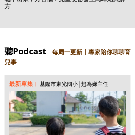
方
聽Podcast
每周一更新〡專家陪你聊聊育
兒事
最新單集
基隆市東光國小│趙為娣主任