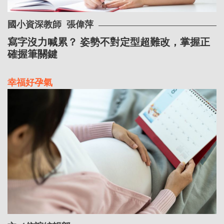
國小資深教師
張偉萍
寫字沒力喊累？ 姿勢不對定型超難改，掌握正
確握筆關鍵
幸福好孕氣