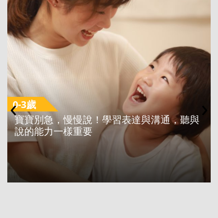
‹
›
0-3歲
寶寶別急，慢慢說！學習表達與溝通，聽與
說的能力一樣重要