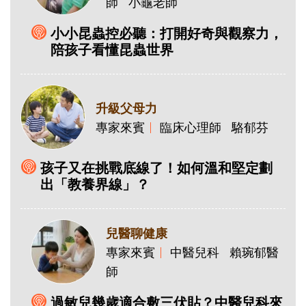
師
小龜老師
小小昆蟲控必聽：打開好奇與觀察力，
陪孩子看懂昆蟲世界
升級父母力
專家來賓
臨床心理師
駱郁芬
孩子又在挑戰底線了！如何溫和堅定劃
出「教養界線」？
兒醫聊健康
專家來賓
中醫兒科
賴琬郁醫
師
過敏兒幾歲適合敷三伏貼？中醫兒科來