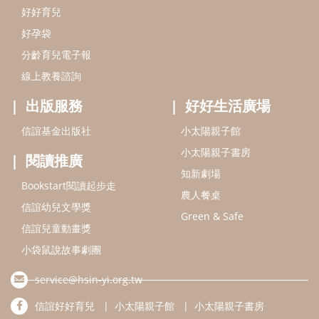
好好育兒
好孕袋
分齡育兒電子報
線上教養諮詢
出版服務
好好生活廣場
信誼基金出版社
小太陽親子館
小太陽親子書房
閱讀推廣
知新劇場
Bookstart閱讀起步走
農人餐桌
信誼幼兒文學獎
Green & Safe
信誼兒童動畫獎
小袋鼠說故事劇團
service@hsin-yi.org.tw
信誼好好育兒
小太陽親子館
小太陽親子書房